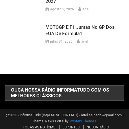
2027
agosto 3, 2026
ariel
MOTOGP E F1 Juntas No GP Dos
EUA De Fórmula1
julho 31, 2026
ariel
OUÇA NOSSA RÁDIO INFORMATUDO COM OS
MELHORES CLÁSSICOS:
@2025 - Informa Tudo (Veja MENU CONTATO) - ariel.selbach@gmail.com
|
Theme: News Portal by
Mystery Themes
.
TODAS AS NOTÍCIAS
ESPORTES
NOSSA RÁDIO