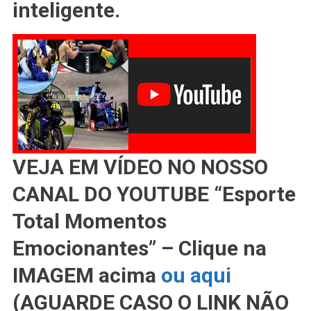
Rápido
inteligente.
Em
Assen;
Confira
Nossa
Análise
Volta
A
Volta
VEJA EM VÍDEO NO NOSSO
CANAL DO YOUTUBE “Esporte
Total Momentos
Emocionantes” – Clique na
IMAGEM acima
ou aqui
(AGUARDE CASO O LINK NÃO