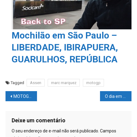
Mochilão em São Paulo –
LIBERDADE, IBIRAPUERA,
GUARULHOS, REPÚBLICA
Tagged
Assen
marc marquez
motogp
Navegação
MOTOGP: Aléx Marquez voltará na próxima etapa na Alemanha?
O dia em que foram registrados 23.000 voos simultaneamente no céu
de
Post
Deixe um comentário
O seu endereço de e-mail não será publicado.
Campos