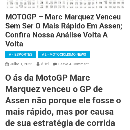
MOTOGP – Marc Marquez Venceu
Sem Ser O Mais Rápido Em Assen;
Confira Nossa Análise Volta A
Volta
A - ESPORTES
A2 - MOTOCICLISMO NEWS
Ariel
On
Julho 1, 2025
Leave A Comment
MOTOGP
O ás da MotoGP Marc
–
Marc
Marquez venceu o GP de
Marquez
Venceu
Assen não porque ele fosse o
Sem
mais rápido, mas por causa
Ser
O
de sua estratégia de corrida
Mais