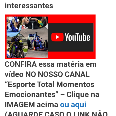
interessantes
Na
MotoGP
É
O
Contrário
Da
Superbike
CONFIRA essa matéria em
vídeo NO NOSSO CANAL
“Esporte Total Momentos
Emocionantes” – Clique na
IMAGEM acima
ou aqui
(AGUARDE CASO O LINK NÃO