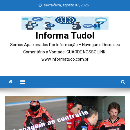
Skip
sexta-feira, agosto 07, 2026
to
content
Informa Tudo!
Somos Apaixonados Por Informação – Navegue e Deixe seu
Comentário a Vontade! GUARDE NOSSO LINK-
www.informatudo.com.br