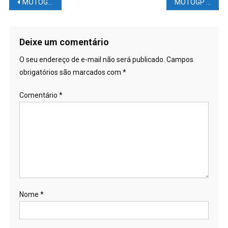
Navegação
MOTOGP Portugal – Resumo do Domingo
MOTOGP – Toprak na pista – confira os tempos e o número que ele vai usar
de
Post
Deixe um comentário
O seu endereço de e-mail não será publicado.
Campos
obrigatórios são marcados com
*
Comentário
*
Nome
*