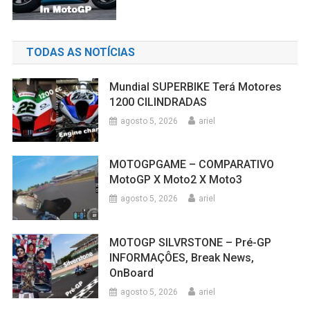
TODAS AS NOTÍCIAS
Mundial SUPERBIKE Terá Motores
1200 CILINDRADAS
agosto 5, 2026
ariel
MOTOGPGAME – COMPARATIVO
MotoGP X Moto2 X Moto3
agosto 5, 2026
ariel
MOTOGP SILVRSTONE – Pré-GP
INFORMAÇÔES, Break News,
OnBoard
agosto 5, 2026
ariel