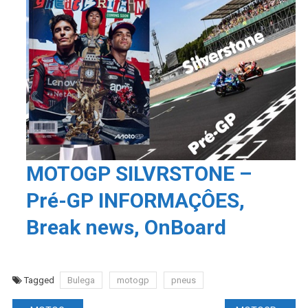
MOTOGP SILVRSTONE –
Pré-GP INFORMAÇÔES,
Break news, OnBoard
Tagged
Bulega
motogp
pneus