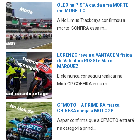
ÓLEO na PISTA cauda uma MORTE
em MUGELLO
A No Limits Trackdays confirmou a
morte CONFIRA essa m...
LORENZO revela a VANTAGEM física
de Valentino ROSSI e Marc
MARQUEZ
E ele nunca conseguiu replicar na
MotoGP CONFIRA essa m...
CFMOTO – A PRIMEIRA marca
CHINESA chega a MOTOGP
Aspar confirma que a CFMOTO entrará
na categoria princi...