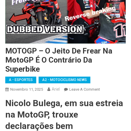
MOTOGP – O Jeito De Frear Na
MotoGP É O Contrário Da
Superbike
A - ESPORTES
A2 - MOTOCICLISMO NEWS
Ariel
On
Novembro 11, 2025
Leave A Comment
MOTOGP
Nicolo Bulega, em sua estreia
–
O
na MotoGP, trouxe
Jeito
De
declarações bem
Frear