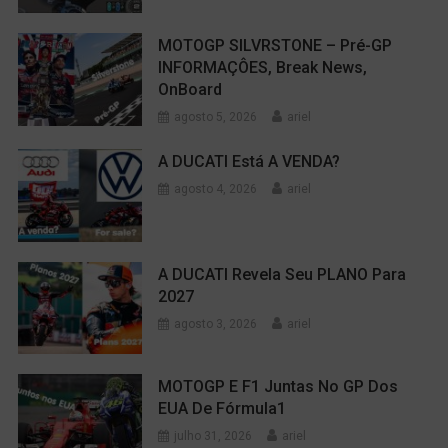
MOTOGP SILVRSTONE – Pré-GP
INFORMAÇÔES, Break News,
OnBoard
agosto 5, 2026
ariel
A DUCATI Está A VENDA?
agosto 4, 2026
ariel
A DUCATI Revela Seu PLANO Para
2027
agosto 3, 2026
ariel
MOTOGP E F1 Juntas No GP Dos
EUA De Fórmula1
julho 31, 2026
ariel