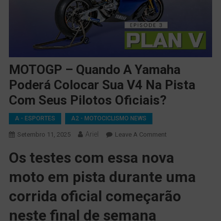
MOTOGP – Quando A Yamaha
Poderá Colocar Sua V4 Na Pista
Com Seus Pilotos Oficiais?
A - ESPORTES
A2 - MOTOCICLISMO NEWS
Ariel
On
Setembro 11, 2025
Leave A Comment
MOTOGP
Os testes com essa nova
–
Quando
moto em pista durante uma
A
Yamaha
corrida oficial começarão
Poderá
neste final de semana
Colocar