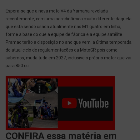
Sua
V4
Espera-se que a nova moto V4 da Yamaha revelada
Na
recentemente, com uma aerodinâmica muito diferente daquela
Pista
que está sendo usada atualmente nas M1 quatro em linha,
Com
forme a base do que a equipe de fábrica e a equipe satélite
Seus
Pramac terão a disposição no ano que vem, a última temporada
Pilotos
do atual ciclo de regulamentações da MotoGP, pois como
Oficiais?
sabemos, muda tudo em 2027, inclusive o próprio motor que vai
para 850 cc.
CONFIRA essa matéria em