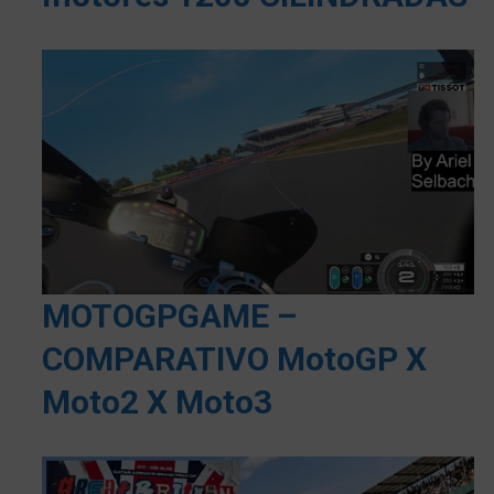
MOTOGPGAME –
COMPARATIVO MotoGP X
Moto2 X Moto3