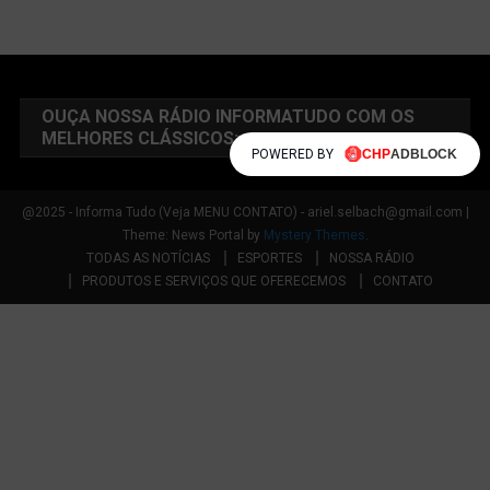
OUÇA NOSSA RÁDIO INFORMATUDO COM OS
MELHORES CLÁSSICOS:
POWERED BY
@2025 - Informa Tudo (Veja MENU CONTATO) - ariel.selbach@gmail.com
|
Theme: News Portal by
Mystery Themes
.
TODAS AS NOTÍCIAS
ESPORTES
NOSSA RÁDIO
PRODUTOS E SERVIÇOS QUE OFERECEMOS
CONTATO