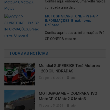
Confira aqui, onboard, uma volta rápida
com cada uma da...
MOTOGP SILVRSTONE – Pré-GP
INFORMAÇÔES, Break news,
OnBoard
Confira aqui todas as informações Pré-
GP CONFIRA essa m...
TODAS AS NOTÍCIAS
Mundial SUPERBIKE Terá Motores
1200 CILINDRADAS
agosto 5, 2026
ariel
MOTOGPGAME – COMPARATIVO
MotoGP X Moto2 X Moto3
agosto 5, 2026
ariel