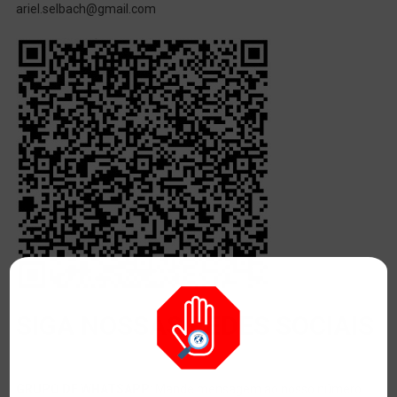
ariel.selbach@gmail.com
SIGA NOSSAS REDES SOCIAIS
GRUPO DE WHATSAPP
: Mande mensagem ao nosso número