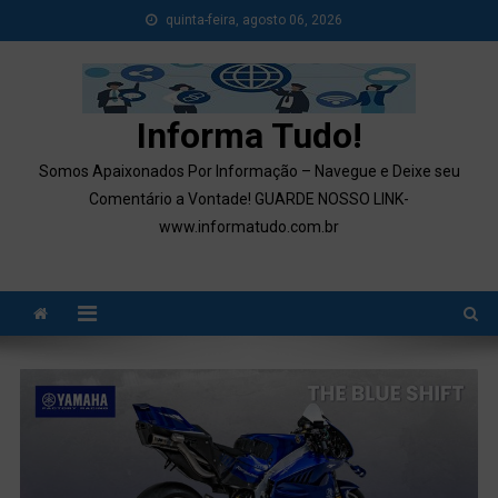
Skip
quinta-feira, agosto 06, 2026
to
content
Informa Tudo!
Somos Apaixonados Por Informação – Navegue e Deixe seu
Comentário a Vontade! GUARDE NOSSO LINK-
www.informatudo.com.br