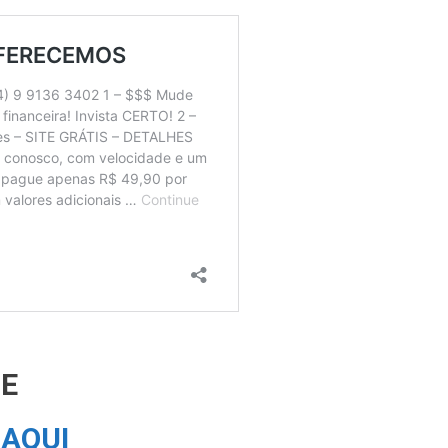
TE
o
AQUI