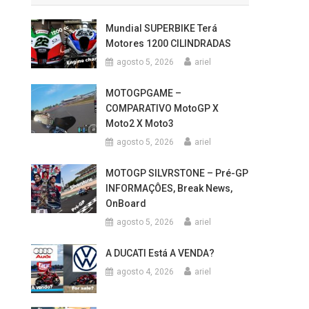
Mundial SUPERBIKE Terá
Motores 1200 CILINDRADAS
agosto 5, 2026
ariel
MOTOGPGAME –
COMPARATIVO MotoGP X
Moto2 X Moto3
agosto 5, 2026
ariel
MOTOGP SILVRSTONE – Pré-GP
INFORMAÇÔES, Break News,
OnBoard
agosto 5, 2026
ariel
A DUCATI Está A VENDA?
agosto 4, 2026
ariel