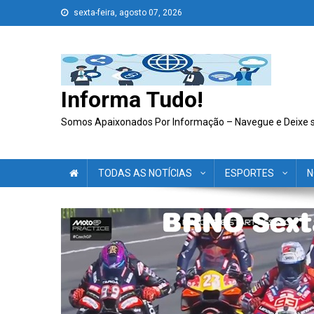
Skip
sexta-feira, agosto 07, 2026
to
content
Informa Tudo!
Somos Apaixonados Por Informação – Navegue e Deixe 
TODAS AS NOTÍCIAS
ESPORTES
N