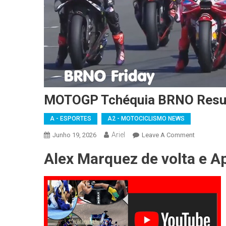
MOTOGP Tchéquia BRNO Resu
A - ESPORTES
A2 - MOTOCICLISMO NEWS
Ariel
On
Junho 19, 2026
Leave A Comment
MOTOGP
Alex Marquez de volta e A
Tchéquia
BRNO
Resumo
Da
SEXTA
FEIRA