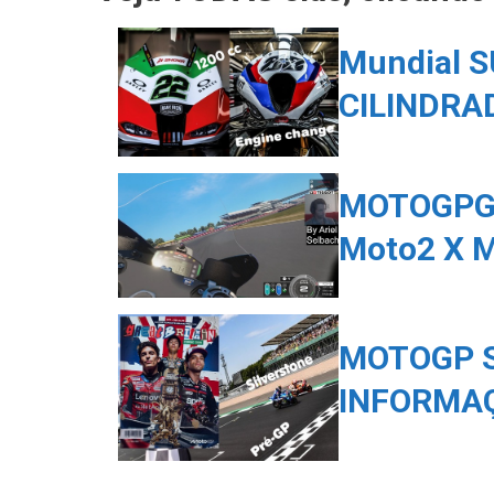
Mundial S
CILINDRA
MOTOGPG
Moto2 X 
MOTOGP S
INFORMAÇ