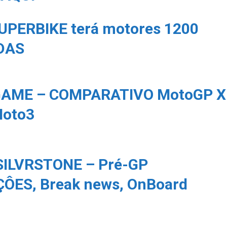
UPERBIKE terá motores 1200
DAS
AME – COMPARATIVO MotoGP X
Moto3
ILVRSTONE – Pré-GP
ÔES, Break news, OnBoard