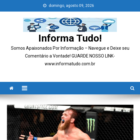
Skip
domingo, agosto 09, 2026
to
content
Informa Tudo!
Somos Apaixonados Por Informação – Navegue e Deixe seu
Comentário a Vontade! GUARDE NOSSO LINK-
www.informatudo.com.br