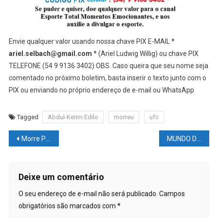
Envie qualquer valor usando nossa chave PIX E-MAIL *
ariel.selbach@gmail.com
* (Ariel Ludwig Willig) ou chave PIX
TELEFONE (54 9 9136 3402) OBS. Caso queira que seu nome seja
comentado no próximo boletim, basta inserir o texto junto com o
PIX ou enviando no próprio endereço de e-mail ou WhatsApp
Tagged
Abdul-Kerim Edilo
morreu
ufc
Navegação
Morre Pelé, ao 82 anos
MUNDO DAS LUTAS – UFC: O musculoso Donald Cerrone fala abertamente sobre o uso de esteróides
de
Post
Deixe um comentário
O seu endereço de e-mail não será publicado.
Campos
obrigatórios são marcados com
*