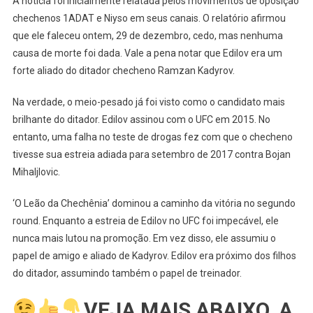
A notícia foi inicialmente relatada pelos movimentos de oposição
UFC:
chechenos 1ADAT e Niyso em seus canais. O relatório afirmou
Ex
que ele faleceu ontem, 29 de dezembro, cedo, mas nenhuma
Lutador
Abdul-
causa de morte foi dada. Vale a pena notar que Edilov era um
Kerim
forte aliado do ditador checheno Ramzan Kadyrov.
Edilo
Morreu
Na verdade, o meio-pesado já foi visto como o candidato mais
De
brilhante do ditador. Edilov assinou com o UFC em 2015. No
Forma
entanto, uma falha no teste de drogas fez com que o checheno
Misteriosa
tivesse sua estreia adiada para setembro de 2017 contra Bojan
Mihaljlovic.
‘O Leão da Chechênia’ dominou a caminho da vitória no segundo
round. Enquanto a estreia de Edilov no UFC foi impecável, ele
nunca mais lutou na promoção. Em vez disso, ele assumiu o
papel de amigo e aliado de Kadyrov. Edilov era próximo dos filhos
do ditador, assumindo também o papel de treinador.
VEJA MAIS ABAIXO, A