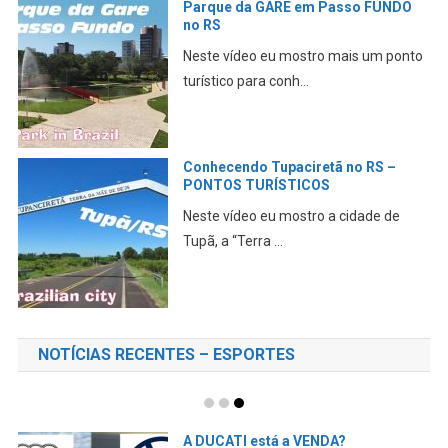
Pegando a estrada em Passo Fundo,
passando por Veranópo...
Homem MORRE enquanto tocava
GAITA no velório do AMIGO
Neste vídeo, eu conto esta história
incrível ocorrida n...
NOTÍCIAS RECENTES – ESPORTES
ÓLEO na PISTA cauda uma MORTE
em MUGELLO
A No Limits Trackdays confirmou a
morte CONFIRA essa m...