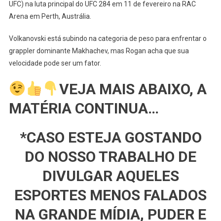
UFC) na luta principal do UFC 284 em 11 de fevereiro na RAC
Makhachev
Provavelmente
Arena em Perth, Austrália.
Nunca
Volkanovski está subindo na categoria de peso para enfrentar o
Lutou
Contra
grappler dominante Makhachev, mas Rogan acha que sua
Ninguém
velocidade pode ser um fator.
Tão
Rápido
VEJA MAIS ABAIXO, A
Quanto
MATÉRIA CONTINUA…
Alexander
Volkanovski
*CASO ESTEJA GOSTANDO
DO NOSSO TRABALHO DE
DIVULGAR AQUELES
ESPORTES MENOS FALADOS
NA GRANDE MÍDIA, PUDER E