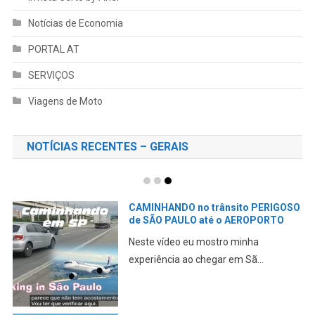
Notícias de Economia
PORTAL AT
SERVIÇOS
Viagens de Moto
NOTÍCIAS RECENTES – GERAIS
Pegando um AIRBnB em São Paulo
GUARULHOS
Neste vídeo eu mostro minha primeira
experiência ao che...
TURISTANDO pelo RS – Veranópolis,
BR 386, Arena Grêmio, Porto Alegre