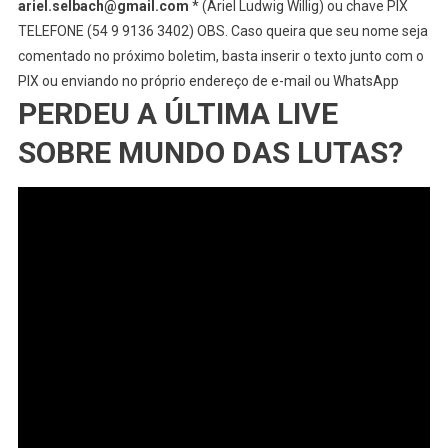
ariel.selbach@gmail.com
* (Ariel Ludwig Willig) ou chave PIX
TELEFONE (54 9 9136 3402) OBS. Caso queira que seu nome seja
comentado no próximo boletim, basta inserir o texto junto com o
PIX ou enviando no próprio endereço de e-mail ou WhatsApp
PERDEU A ÚLTIMA LIVE
SOBRE MUNDO DAS LUTAS?