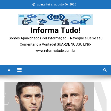
Skip
quinta-feira, agosto 06, 2026
to
content
Informa Tudo!
Somos Apaixonados Por Informação – Navegue e Deixe seu
Comentário a Vontade! GUARDE NOSSO LINK-
www.informatudo.com.br