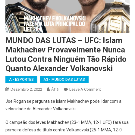
MUNDO DAS LUTAS – UFC: Islam
Makhachev Provavelmente Nunca
Lutou Contra Ninguém Tão Rápido
Quanto Alexander Volkanovski
A - ESPORTES
A3 - MUNDO DAS LUTAS
Ariel
On
Dezembro 2, 2022
Leave A Comment
MUNDO
Joe Rogan se pergunta se Islam Makhachev pode lidar com a
DAS
velocidade de Alexander Volkanovski.
LUTAS
–
O campeão dos leves Makhachev (23-1 MMA, 12-1 UFC) fará sua
UFC:
primeira defesa de título contra Volkanovski (25-1 MMA, 12-0
Islam