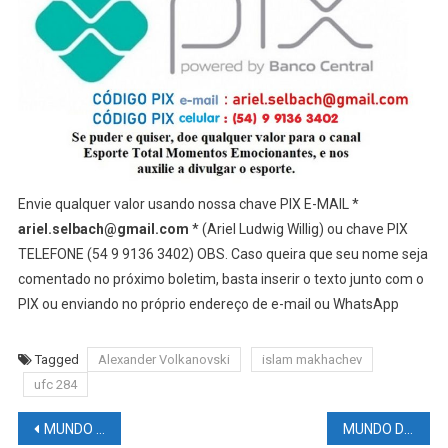
Envie qualquer valor usando nossa chave PIX E-MAIL *
ariel.selbach@gmail.com
* (Ariel Ludwig Willig) ou chave PIX
TELEFONE (54 9 9136 3402) OBS. Caso queira que seu nome seja
comentado no próximo boletim, basta inserir o texto junto com o
PIX ou enviando no próprio endereço de e-mail ou WhatsApp
Tagged
Alexander Volkanovski
islam makhachev
ufc 284
Navegação
MUNDO DAS LUTAS UFC: #CONOR McGregor pode #BURLAR as regras antidopping da #USADA antes de retornar ao #UFC?
MUNDO DAS LUTAS: UFC Orlando: Thompson x Holland