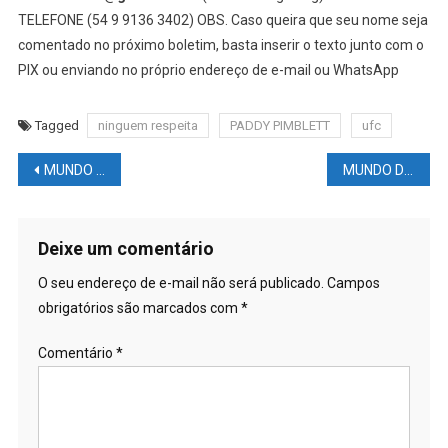
TELEFONE (54 9 9136 3402) OBS. Caso queira que seu nome seja
comentado no próximo boletim, basta inserir o texto junto com o
PIX ou enviando no próprio endereço de e-mail ou WhatsApp
Tagged
ninguem respeita
PADDY PIMBLETT
ufc
Navegação
MUNDO DAS LUTAS – Chefe do UFC, Dana White, critica o futebol
MUNDO DAS LUTAS – UFC: Paulo Borrachinha recusou contrato no UFC e se diz ansioso para ser um agente livre
de
Post
Deixe um comentário
O seu endereço de e-mail não será publicado.
Campos
obrigatórios são marcados com
*
Comentário
*