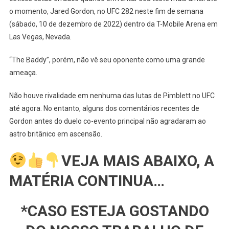
LUTAS
o momento, Jared Gordon, no UFC 282 neste fim de semana
–
(sábado, 10 de dezembro de 2022) dentro da T-Mobile Arena em
UFC:
Paddy
Las Vegas, Nevada.
Pimblett
Diz
“The Baddy”, porém, não vê seu oponente como uma grande
Que
ameaça.
Ninguém
O
Não houve rivalidade em nenhuma das lutas de Pimblett no UFC
Respeita
até agora. No entanto, alguns dos comentários recentes de
Gordon antes do duelo co-evento principal não agradaram ao
astro britânico em ascensão.
VEJA MAIS ABAIXO, A
MATÉRIA CONTINUA…
*CASO ESTEJA GOSTANDO