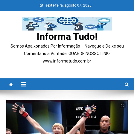
Skip
sexta-feira, agosto 07, 2026
to
content
Informa Tudo!
Somos Apaixonados Por Informação – Navegue e Deixe seu
Comentário a Vontade! GUARDE NOSSO LINK-
www.informatudo.com.br