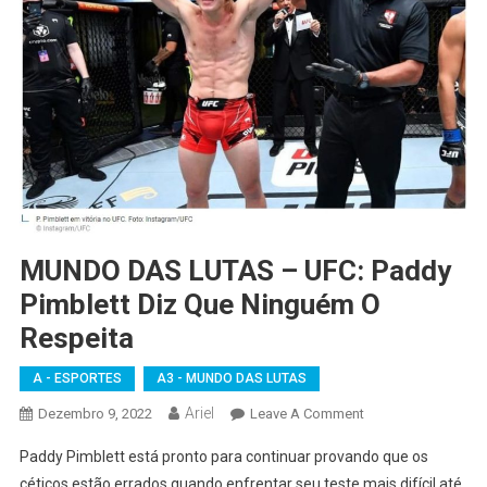
MUNDO DAS LUTAS – UFC: Paddy
Pimblett Diz Que Ninguém O
Respeita
A - ESPORTES
A3 - MUNDO DAS LUTAS
Ariel
On
Dezembro 9, 2022
Leave A Comment
MUNDO
Paddy Pimblett está pronto para continuar provando que os
DAS
céticos estão errados quando enfrentar seu teste mais difícil até