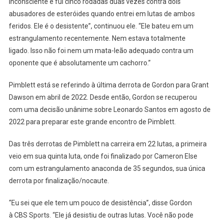
inconsciente e fui cinco rodadas duas vezes contra dois
abusadores de esteróides quando entrei em lutas de ambos
feridos. Ele é o desistente”, continuou ele. “Ele bateu em um
estrangulamento recentemente. Nem estava totalmente
ligado. Isso não foi nem um mata-leão adequado contra um
oponente que é absolutamente um cachorro.”
Pimblett está se referindo à última derrota de Gordon para Grant
Dawson em abril de 2022. Desde então, Gordon se recuperou
com uma decisão unânime sobre Leonardo Santos em agosto de
2022 para preparar este grande encontro de Pimblett.
Das três derrotas de Pimblett na carreira em 22 lutas, a primeira
veio em sua quinta luta, onde foi finalizado por Cameron Else
com um estrangulamento anaconda de 35 segundos, sua única
derrota por finalização/nocaute.
“Eu sei que ele tem um pouco de desistência”, disse Gordon
à CBS Sports. “Ele já desistiu de outras lutas. Você não pode