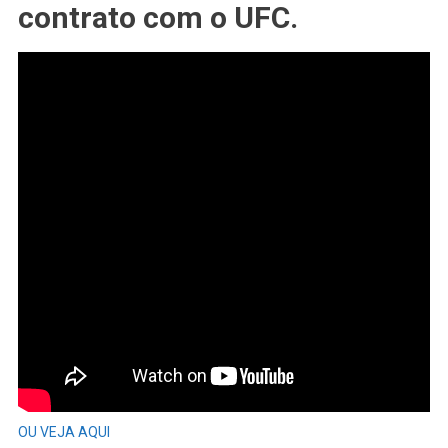
UFC:
contrato com o UFC.
Primeiro
#LUTADOR
Do
#TAJIQUISTÃO
No
#UFC
Planeja
#ESMAGAR
A
Divisão
Dos
#LEVES
OU VEJA AQUI