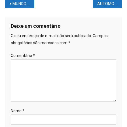
Navegação
MUNDO DAS LUTAS – UFC: Nate Diaz diz que perdeu a conta de quanto dinheiro lhe foi oferecido para permanecer no UFC 279
AUTOMOBILISMO NEWS – F1: #ALONSO #SUBORNOU mecânicos contra #HAMILTON com #DINHEIRO vivo na McLaren em #2007!
de
Post
Deixe um comentário
O seu endereço de e-mail não será publicado.
Campos
obrigatórios são marcados com
*
Comentário
*
Nome
*