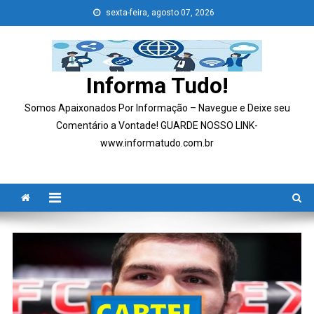
Skip
sexta-feira, agosto 07, 2026
to
content
Informa Tudo!
Somos Apaixonados Por Informação – Navegue e Deixe seu
Comentário a Vontade! GUARDE NOSSO LINK-
www.informatudo.com.br