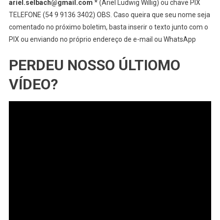
ariel.selbach@gmail.com
* (Ariel Ludwig Willig) ou chave PIX
TELEFONE (54 9 9136 3402) OBS. Caso queira que seu nome seja
comentado no próximo boletim, basta inserir o texto junto com o
PIX ou enviando no próprio endereço de e-mail ou WhatsApp
PERDEU NOSSO ÚLTIOMO
VÍDEO?