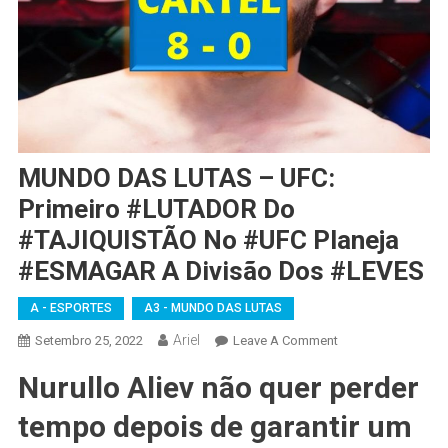
MUNDO DAS LUTAS – UFC:
Primeiro #LUTADOR Do
#TAJIQUISTÃO No #UFC Planeja
#ESMAGAR A Divisão Dos #LEVES
A - ESPORTES
A3 - MUNDO DAS LUTAS
Ariel
On
Setembro 25, 2022
Leave A Comment
MUNDO
Nurullo Aliev não quer perder
DAS
LUTAS
tempo depois de garantir um
–