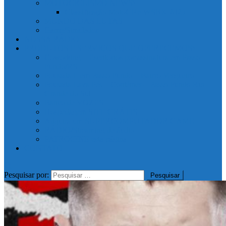
MOTOCICLISMO NEWS
Classificação MotoGP e WSBK 2025
MUNDO DAS LUTAS
Game/Simulador
NOSSA RÁDIO
PRODUTOS E SERVIÇOS QUE OFERECEMOS
Coworking – Escritórios por assinatura em Passo
Fundo/RS
Pousada II em Passo Fundo – Bairro Vergueiro
Pousada Lava Pés – Contêiner – Passo Fundo Rio
Grande do Sul
Banco de VOZES
Hospedagem SITE GRÁTIS
Adquira um SUPERCOMPUTADOR GAME
RÁDIO/Streaming de áudio
PATROCINE esta página
CONTATO
Pesquisar por: