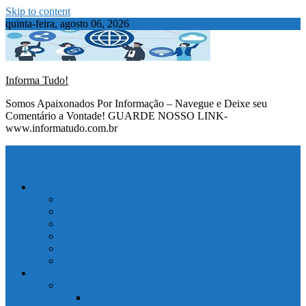
Skip to content
quinta-feira, agosto 06, 2026
Informa Tudo!
Somos Apaixonados Por Informação – Navegue e Deixe seu
Comentário a Vontade! GUARDE NOSSO LINK-
www.informatudo.com.br
TODAS AS NOTÍCIAS
NOTÍCIAS GERAIS
INFONEWS
D – VIAGENS DE ARIEL
TURISMO
Dicas Uteis Ariel Selbach
NOSSOS ESPORTES
ESPORTES
AUTOMOBILISMO NEWS
Classificação Fórmula 1 2025