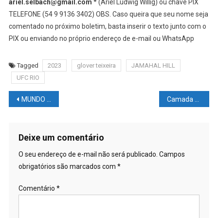
ariel.selbach@gmail.com
* (Ariel Ludwig Willig) ou chave PIX
TELEFONE (54 9 9136 3402) OBS. Caso queira que seu nome seja
comentado no próximo boletim, basta inserir o texto junto com o
PIX ou enviando no próprio endereço de e-mail ou WhatsApp
Tagged
2023
glover teixeira
JAMAHAL HILL
UFC RIO
Navegação
MUNDO DAS LUTAS – UFC: Senadores da #CALIFÓRNIA pedem que a #ENDEAVOR remova Dana #WHITE da presidência do UFC
Camada de #OZÔNIO da Terra está se #RECUPERANDO lentamente
de
Post
Deixe um comentário
O seu endereço de e-mail não será publicado.
Campos
obrigatórios são marcados com
*
Comentário
*