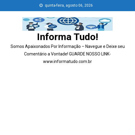
Skip
quinta-feira, agosto 06, 2026
to
content
Informa Tudo!
Somos Apaixonados Por Informação – Navegue e Deixe seu
Comentário a Vontade! GUARDE NOSSO LINK-
www.informatudo.com.br