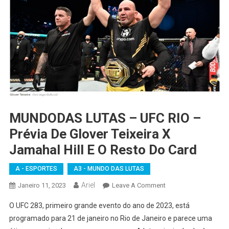
MUNDODAS LUTAS – UFC RIO –
Prévia De Glover Teixeira X
Jamahal Hill E O Resto Do Card
A - ESPORTES
A3 - MUNDO DAS LUTAS
Ariel
On
Janeiro 11, 2023
Leave A Comment
MUNDODAS
O UFC 283, primeiro grande evento do ano de 2023, está
LUTAS
programado para 21 de janeiro no Rio de Janeiro e parece uma
–