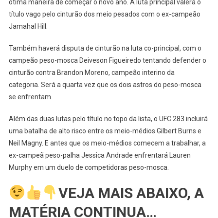
ótima maneira de começar o novo ano. A luta principal valerá o
UFC
título vago pelo cinturão dos meio pesados com o ex-campeão
RIO
–
Jamahal Hill.
Prévia
De
Também haverá disputa de cinturão na luta co-principal, com o
Glover
campeão peso-mosca Deiveson Figueiredo tentando defender o
Teixeira
cinturão contra Brandon Moreno, campeão interino da
X
categoria. Será a quarta vez que os dois astros do peso-mosca
Jamahal
se enfrentam.
Hill
E
Além das duas lutas pelo título no topo da lista, o UFC 283 incluirá
O
uma batalha de alto risco entre os meio-médios Gilbert Burns e
Resto
Neil Magny. E antes que os meio-médios comecem a trabalhar, a
Do
ex-campeã peso-palha Jessica Andrade enfrentará Lauren
Card
Murphy em um duelo de competidoras peso-mosca.
VEJA MAIS ABAIXO, A
MATÉRIA CONTINUA…