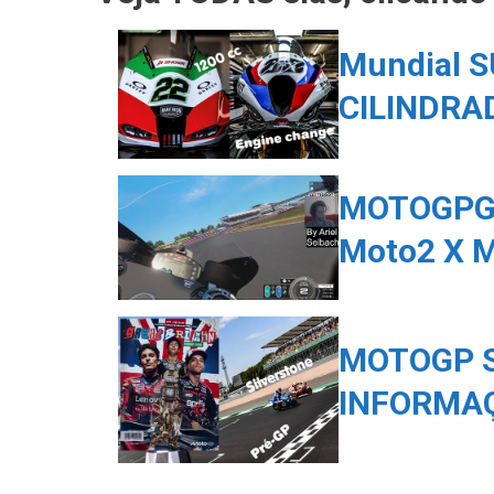
Mundial S
CILINDRA
MOTOGPG
Moto2 X 
MOTOGP S
INFORMAÇ