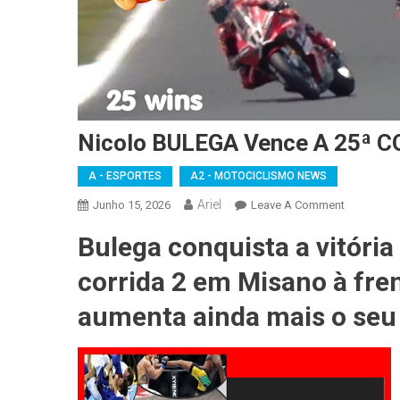
Nicolo BULEGA Vence A 25ª 
A - ESPORTES
A2 - MOTOCICLISMO NEWS
Ariel
On
Junho 15, 2026
Leave A Comment
Nicolo
Bulega conquista a vitóri
BULEGA
Vence
corrida 2 em Misano à fre
A
25ª
aumenta ainda mais o seu
CORRIDA
Seguida
No
SUPERBIK