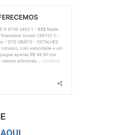
TE
o
AQUI