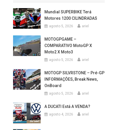
Mundial SUPERBIKE Terá
Motores 1200 CILINDRADAS
agosto 5, 2026
ariel
MOTOGPGAME –
COMPARATIVO MotoGP X
Moto2 X Moto3
agosto 5, 2026
ariel
MOTOGP SILVRSTONE – Pré-GP
INFORMAÇÔES, Break News,
OnBoard
agosto 5, 2026
ariel
A DUCATI Está A VENDA?
agosto 4, 2026
ariel