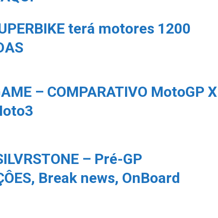
UPERBIKE terá motores 1200
DAS
AME – COMPARATIVO MotoGP X
Moto3
ILVRSTONE – Pré-GP
ÔES, Break news, OnBoard