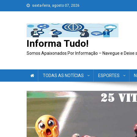
Skip
sexta-feira, agosto 07, 2026
to
content
Informa Tudo!
Somos Apaixonados Por Informação – Navegue e Deixe 
TODAS AS NOTÍCIAS
ESPORTES
N