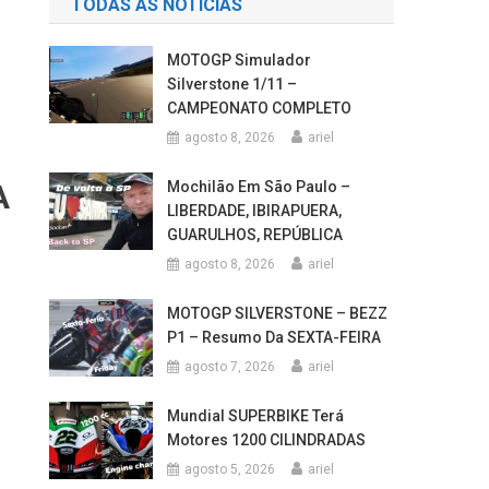
TODAS AS NOTÍCIAS
MOTOGP Simulador
Silverstone 1/11 –
CAMPEONATO COMPLETO
agosto 8, 2026
ariel
Mochilão Em São Paulo –
A
LIBERDADE, IBIRAPUERA,
GUARULHOS, REPÚBLICA
agosto 8, 2026
ariel
MOTOGP SILVERSTONE – BEZZ
P1 – Resumo Da SEXTA-FEIRA
agosto 7, 2026
ariel
Mundial SUPERBIKE Terá
Motores 1200 CILINDRADAS
agosto 5, 2026
ariel