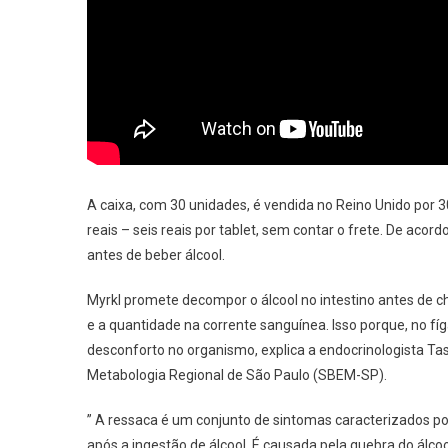
A caixa, com 30 unidades, é vendida no Reino Unido por 30
reais – seis reais por tablet, sem contar o frete. De ac
antes de beber álcool.
Myrkl promete decompor o álcool no intestino antes de 
e a quantidade na corrente sanguínea. Isso porque, no 
desconforto no organismo, explica a endocrinologista Tas
Metabologia Regional de São Paulo (SBEM-SP).
” A ressaca é um conjunto de sintomas caracterizados por
após a ingestão de álcool. É causada pela quebra do álco