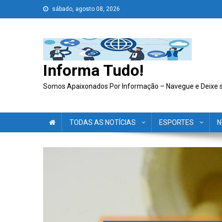
Skip
sábado, agosto 08, 2026
to
content
Informa Tudo!
Somos Apaixonados Por Informação – Navegue e Deixe 
TODAS AS NOTÍCIAS
ESPORTES
N