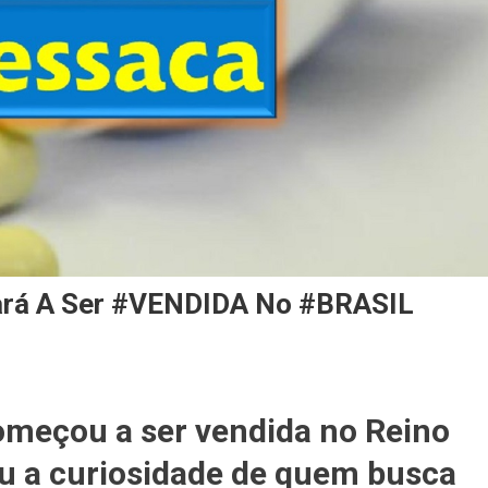
ará A Ser #VENDIDA No #BRASIL
A
começou a ser vendida no Reino
saca
rá
ou a curiosidade de quem busca