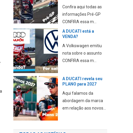
Confira aqui todas as
informações Pré-GP
CONFIRA essa m...
A DUCATI está a
VENDA?
A Volkswagen emitiu
nota sobre o assunto
CONFIRA essa m...
r
A DUCATI revela seu
PLANO para 2027
na
Aqui falamos da
abordagem da marca
em relação aos novos...