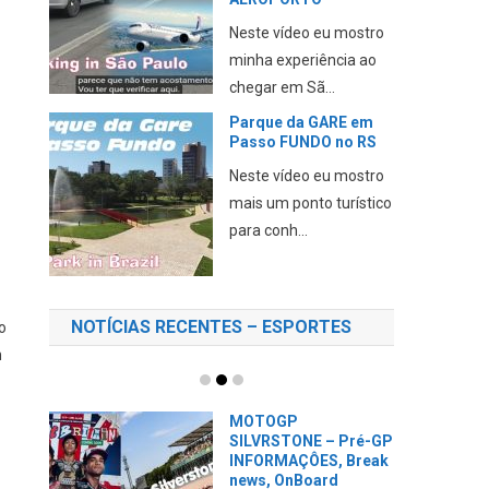
Neste vídeo eu mostro
minha experiência ao
chegar em Sã...
Parque da GARE em
Passo FUNDO no RS
Neste vídeo eu mostro
mais um ponto turístico
para conh...
NOTÍCIAS RECENTES – ESPORTES
o
m
MOTOGP
SILVRSTONE – Pré-GP
INFORMAÇÔES, Break
news, OnBoard