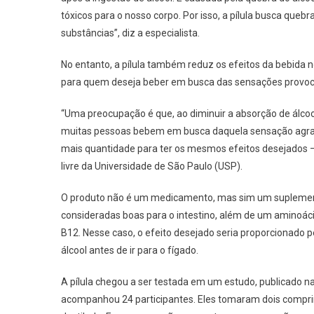
tóxicos para o nosso corpo. Por isso, a pílula busca quebr
substâncias”, diz a especialista.
No entanto, a pílula também reduz os efeitos da bebida 
para quem deseja beber em busca das sensações provoca
“Uma preocupação é que, ao diminuir a absorção de álcoo
muitas pessoas bebem em busca daquela sensação agradáv
mais quantidade para ter os mesmos efeitos desejados – a
livre da Universidade de São Paulo (USP).
O produto não é um medicamento, mas sim um suplemento 
consideradas boas para o intestino, além de um aminoáci
B12. Nesse caso, o efeito desejado seria proporcionado 
álcool antes de ir para o fígado.
A pílula chegou a ser testada em um estudo, publicado na r
acompanhou 24 participantes. Eles tomaram dois comprim