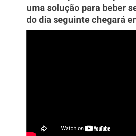
Ser
uma solução para beber 
#VENDI
do dia seguinte chegará em
No
#BRASI