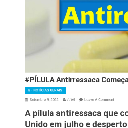
#PÍLULA Antirressaca Começ
B - NOTÍCIAS GERAIS
Ariel
On
Setembro 9, 2022
Leave A Comment
#PÍLUL
A pílula antiressaca que 
Antirres
Começa
Unido em julho e despert
A