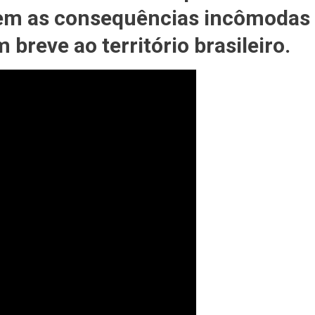
sem as consequências incômodas
DA
 breve ao território brasileiro.
L