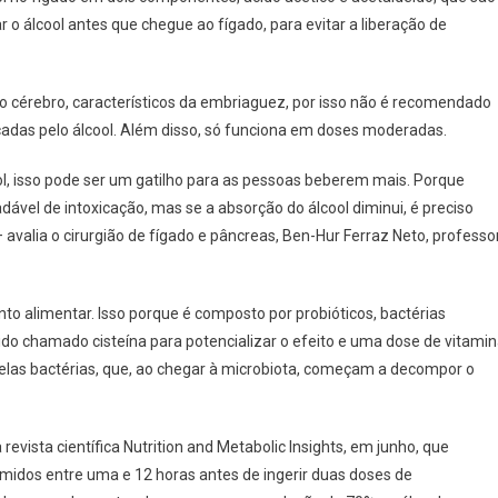
ar o álcool antes que chegue ao fígado, para evitar a liberação de
no cérebro, característicos da embriaguez, por isso não é recomendado
das pelo álcool. Além disso, só funciona em doses moderadas.
l, isso pode ser um gatilho para as pessoas beberem mais. Porque
el de intoxicação, mas se a absorção do álcool diminui, é preciso
valia o cirurgião de fígado e pâncreas, Ben-Hur Ferraz Neto, professo
alimentar. Isso porque é composto por probióticos, bactérias
do chamado cisteína para potencializar o efeito e uma dose de vitami
pelas bactérias, que, ao chegar à microbiota, começam a decompor o
evista científica Nutrition and Metabolic Insights, em junho, que
idos entre uma e 12 horas antes de ingerir duas doses de