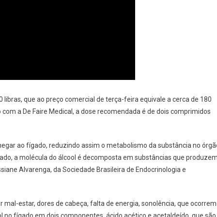
 libras, que ao preço comercial de terça-feira equivale a cerca de 180
ordo com a De Faire Medical, a dose recomendada é de dois comprimidos
chegar ao fígado, reduzindo assim o metabolismo da substância no órgã
fígado, a molécula do álcool é decomposta em substâncias que produze
siane Alvarenga, da Sociedade Brasileira de Endocrinologia e
 mal-estar, dores de cabeça, falta de energia, sonolência, que ocorrem
ol no fígado em dois componentes, ácido acético e acetaldeído, que são