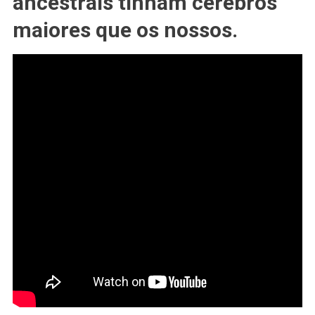
ancestrais tinham cérebros
Anos
Atrás
maiores que os nossos.