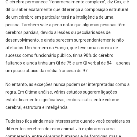
O cérebro permanece “fenomenalmente complexo”, diz Cox, e é
difícil saber exatamente que diferença a composição estrutural
de um cérebro em particular terá na inteligência de uma
pessoa. Também vale a pena notar que algumas pessoas têm
cérebros parciais, devido a lesões ou peculiaridades de
desenvolvimento, e ainda parecem surpreendentemente não
afetados. Um homem na França, que teve uma carreira de
sucesso como funcionário público, tinha 90% do cérebro
faltando e ainda tinha um QI de 75 e um QI verbal de 84 – apenas
um pouco abaixo da média francesa de 97.
No entanto, as exceções nunca podem ser interpretadas como a
regra. Em última análise, vários estudos sugerem ligações
estatisticamente significativas, embora sutis, entre volume
cerebral, estrutura e inteligência.
Tudo isso fica ainda mais interessante quando você considera os
diferentes cérebros do reino animal. Já exploramos uma
comparação, entre cérebros humanos e de formigas, mas e