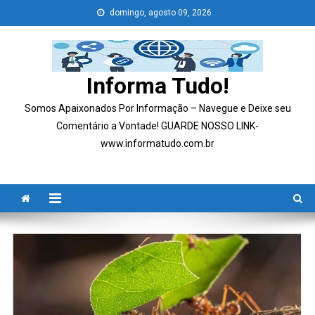
Skip
domingo, agosto 09, 2026
to
content
Informa Tudo!
Somos Apaixonados Por Informação – Navegue e Deixe seu
Comentário a Vontade! GUARDE NOSSO LINK-
www.informatudo.com.br