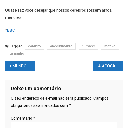
Quase faz você desejar que nossos cérebros fossem ainda
menores.
*
BBC
Tagged
cerebro
encolhimento
humano
motivo
tamanho
Navegação
MUNDO DAS LUTAS – UFC Vegas 55: Confira o #CARD completo, #INFORMAÇÕES, #ENCARADAS.. – Haverá #TRANSMISSÃO de todas as lutas do CARD PRINCIPAL no nosso canal – acompanhe tudo nesse link
A #COCA-Cola tem uma #NOVIDADE e não é um sabor inédito
de
Post
Deixe um comentário
O seu endereço de e-mail não será publicado.
Campos
obrigatórios são marcados com
*
Comentário
*