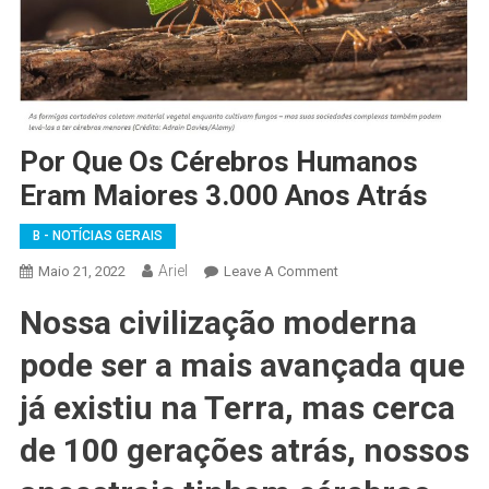
Por Que Os Cérebros Humanos
Eram Maiores 3.000 Anos Atrás
B - NOTÍCIAS GERAIS
Ariel
On
Maio 21, 2022
Leave A Comment
Por
Nossa civilização moderna
Que
Os
pode ser a mais avançada que
Cérebros
Humanos
já existiu na Terra, mas cerca
Eram
de 100 gerações atrás, nossos
Maiores
3.000