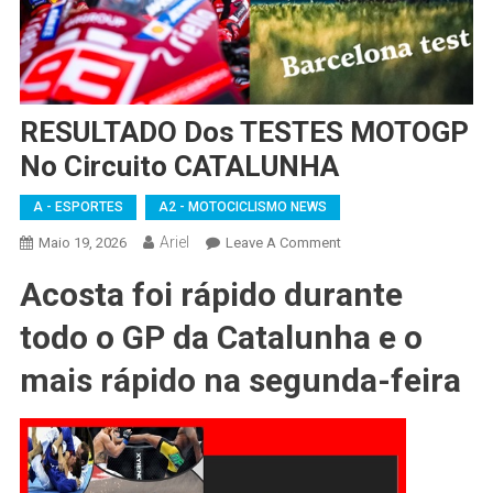
RESULTADO Dos TESTES MOTOGP
No Circuito CATALUNHA
A - ESPORTES
A2 - MOTOCICLISMO NEWS
Ariel
On
Maio 19, 2026
Leave A Comment
RESULTADO
Acosta foi rápido durante
Dos
TESTES
todo o GP da Catalunha e o
MOTOGP
No
mais rápido na segunda-feira
Circuito
CATALUNHA