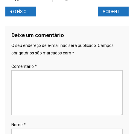
Navegação
O FÍSICO e a CABEÇA de um PILOTO após ACIDENTES INCRÍVEIS
ACIDENTE na Catalunha fez ROSSI relembrar ACIDENTE de 2020
de
Post
Deixe um comentário
O seu endereço de e-mail não será publicado.
Campos
obrigatórios são marcados com
*
Comentário
*
Nome
*