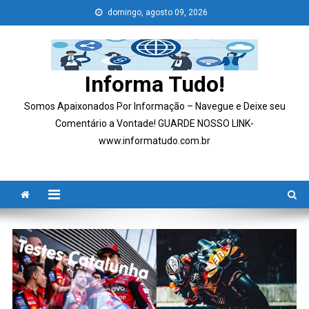
Skip
domingo, agosto 09, 2026
to
content
Informa Tudo!
Somos Apaixonados Por Informação – Navegue e Deixe seu
Comentário a Vontade! GUARDE NOSSO LINK-
www.informatudo.com.br