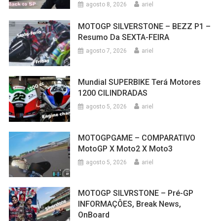
agosto 8, 2026
ariel
MOTOGP SILVERSTONE – BEZZ P1 –
Resumo Da SEXTA-FEIRA
agosto 7, 2026
ariel
Mundial SUPERBIKE Terá Motores
1200 CILINDRADAS
agosto 5, 2026
ariel
MOTOGPGAME – COMPARATIVO
MotoGP X Moto2 X Moto3
agosto 5, 2026
ariel
MOTOGP SILVRSTONE – Pré-GP
INFORMAÇÔES, Break News,
OnBoard