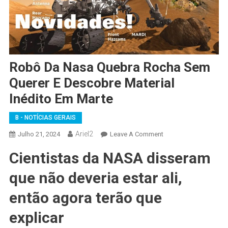
Robô Da Nasa Quebra Rocha Sem
Querer E Descobre Material
Inédito Em Marte
B - NOTÍCIAS GERAIS
Ariel2
On
Julho 21, 2024
Leave A Comment
Robô
Cientistas da NASA disseram
Da
Nasa
que não deveria estar ali,
Quebra
Rocha
então agora terão que
Sem
explicar
Querer
E