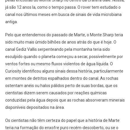
pelas encostas do Monte Sharp no centro da Cratera Gale. Nossa,
já são 12 anos la, como o tempo passa. O rover tem estudado o
canal nos últimos meses em busca de sinais de vida microbiana
antiga.
Pelo que entendemos do passado de Marte, o Monte Sharp teria
sido muito mais úmido bilhões de anos atrás do que é hoje. O
canal Gediz Vallis serpenteando pela montanha teria sido
esculpido quando o planeta começou a secar, possivelmente por
ventos fortes ou mesmo fluxos violentos de água líquida. O
Curiosity identificou alguns sinais dessa história, particularmente
em montes de detritos espalhados dentro do canal. As rochas
ostentam anéis ou halos pálidos perto de suas bordas, que os
cientistas dizem serem causados ​​por reações químicas
conduzidas pela água depois que as rochas absorveram minerais
disponíveis depositados na área.
Os cientistas não têm certeza do papel que a história de Marte
teria na formação do enxofre puro recém-descoberto, ou se o