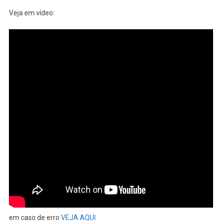
Descobre
Veja em vídeo:
Material
Inédito
Em
Marte
em caso de erro
VEJA AQUI