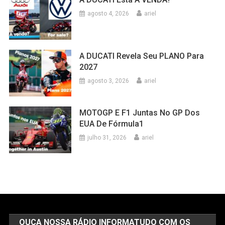
agosto 4, 2026
ariel
A DUCATI Revela Seu PLANO Para
2027
agosto 3, 2026
ariel
MOTOGP E F1 Juntas No GP Dos
EUA De Fórmula1
julho 31, 2026
ariel
OUÇA NOSSA RÁDIO INFORMATUDO COM OS