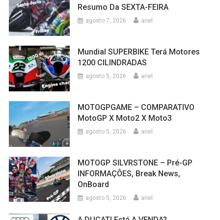
Resumo Da SEXTA-FEIRA
agosto 7, 2026
ariel
Mundial SUPERBIKE Terá Motores
1200 CILINDRADAS
agosto 5, 2026
ariel
MOTOGPGAME – COMPARATIVO
MotoGP X Moto2 X Moto3
agosto 5, 2026
ariel
MOTOGP SILVRSTONE – Pré-GP
INFORMAÇÔES, Break News,
OnBoard
agosto 5, 2026
ariel
A DUCATI Está A VENDA?