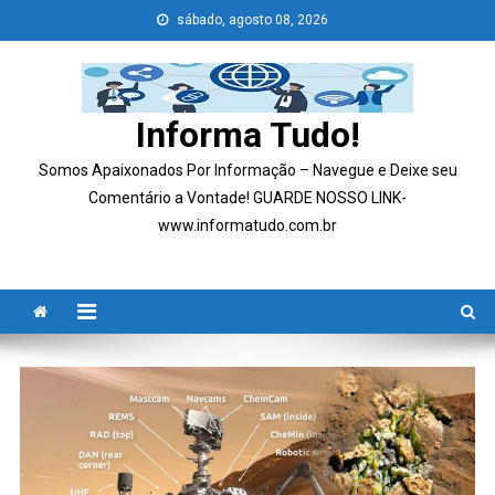
Skip
sábado, agosto 08, 2026
to
content
Informa Tudo!
Somos Apaixonados Por Informação – Navegue e Deixe seu
Comentário a Vontade! GUARDE NOSSO LINK-
www.informatudo.com.br