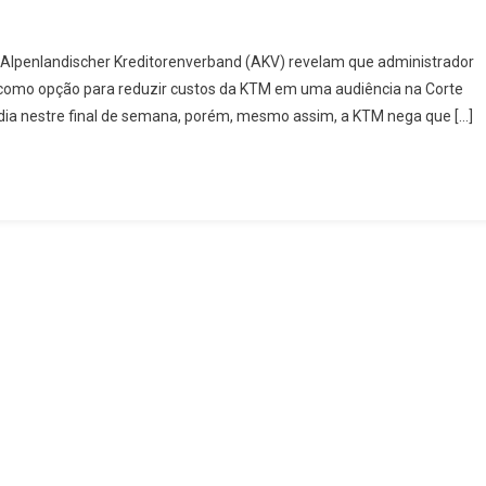
TOGP:
Alpenlandischer Kreditorenverband (AKV) revelam que administrador
M
P como opção para reduzir custos da KTM em uma audiência na Corte
ga
mídia nestre final de semana, porém, mesmo assim, a KTM nega que […]
ída
toGP