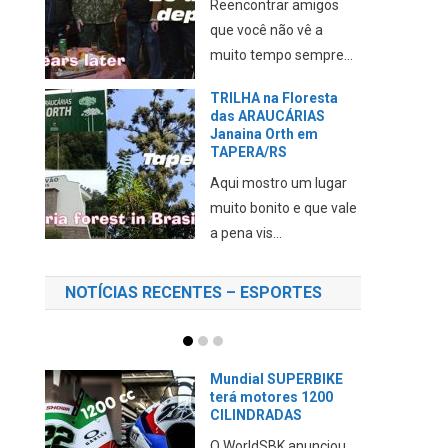
mais um ponto turístico
para conh...
Conhecendo
Tupaciretã no RS –
PONTOS TURÍSTICOS
Neste vídeo eu mostro
a cidade de Tupã, a
“Terra ...
NOTÍCIAS RECENTES – ESPORTES
A DUCATI está a
VENDA?
A Volkswagen emitiu