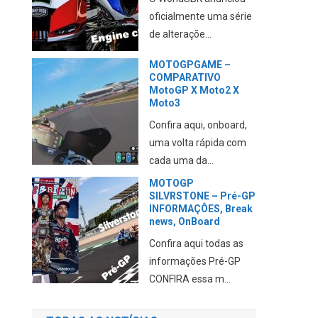
nota sobre o assunto
CONFIRA essa m...
A DUCATI revela seu
PLANO para 2027
Aqui falamos da
abordagem da marca
em relação aos novos...
MOTOGP e F1 juntas
no GP dos EUA de
Fórmula1
Estão sendo
elaborados planos para
juntar as duas categ...
TODAS AS NOTÍCIAS