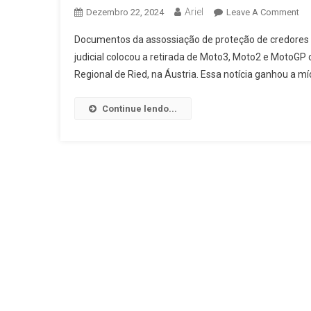
Ariel
On
Dezembro 22, 2024
Leave A Comment
MO
Documentos da assossiação de proteção de credores 
KT
judicial colocou a retirada de Moto3, Moto2 e MotoG
Ne
Regional de Ried, na Áustria. Essa notícia ganhou a 
Sa
Da
Mo
Continue lendo...