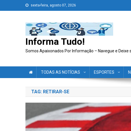
Skip
sexta-feira, agosto 07, 2026
to
content
Informa Tudo!
Somos Apaixonados Por Informação – Navegue e Deixe 
TODAS AS NOTÍCIAS
ESPORTES
N
TAG:
RETIRAR-SE