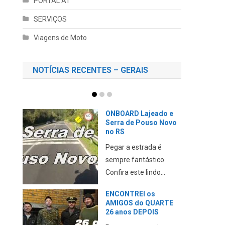
PORTAL AT
SERVIÇOS
Viagens de Moto
NOTÍCIAS RECENTES – GERAIS
CAMINHANDO no
trânsito PERIGOSO de
SÃO PAULO até o
AEROPORTO
Neste vídeo eu mostro
minha experiência ao
chegar em Sã...
Parque da GARE em
Passo FUNDO no RS
Neste vídeo eu mostro