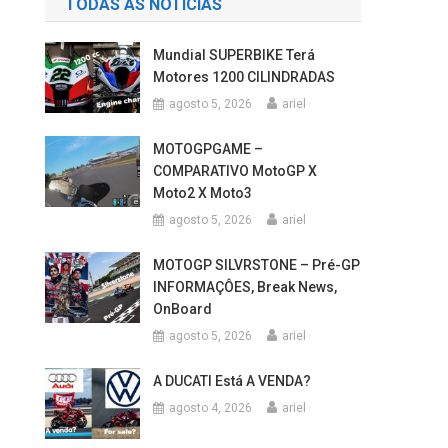
Mundial SUPERBIKE Terá
Motores 1200 CILINDRADAS
agosto 5, 2026
ariel
MOTOGPGAME –
COMPARATIVO MotoGP X
Moto2 X Moto3
agosto 5, 2026
ariel
MOTOGP SILVRSTONE – Pré-GP
INFORMAÇÔES, Break News,
OnBoard
agosto 5, 2026
ariel
A DUCATI Está A VENDA?
agosto 4, 2026
ariel