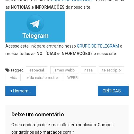
as
NOTÍCIAS e INFORMAÇÕES
do nosso site
Acesse este link para entrar no nosso
GRUPO DE TELEGRAM
e
receba todas as
NOTÍCIAS e INFORMAÇÕES
do nosso site
Tagged
espacial
james webb
nasa
telescópio
vida
vida extraterrestre
WEBB
Navegação
Homem é #INTERNADO por #OVERDOSE de vitamina #D
CRÍTICAS DE CINEMA BY ARIEL Nº 216 – Pânico 1996 – Scream
de
Post
Deixe um comentário
O seu endereço de e-mail não será publicado.
Campos
obrigatórios são marcados com
*