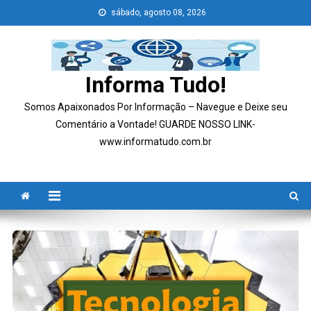
Skip
sábado, agosto 08, 2026
to
content
Informa Tudo!
Somos Apaixonados Por Informação – Navegue e Deixe seu
Comentário a Vontade! GUARDE NOSSO LINK-
www.informatudo.com.br