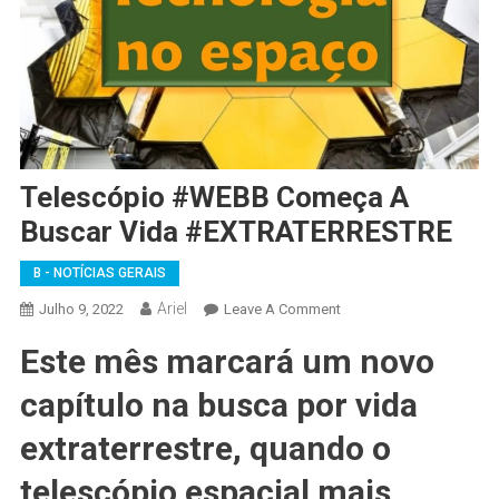
Telescópio #WEBB Começa A
Buscar Vida #EXTRATERRESTRE
B - NOTÍCIAS GERAIS
Ariel
On
Julho 9, 2022
Leave A Comment
Telescópio
Este mês marcará um novo
#WEBB
Começa
capítulo na busca por vida
A
Buscar
extraterrestre, quando o
Vida
telescópio espacial mais
#EXTRATERRESTRE