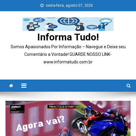
Skip
sexta-feira, agosto 07, 2026
to
content
Informa Tudo!
Somos Apaixonados Por Informação – Navegue e Deixe seu
Comentário a Vontade! GUARDE NOSSO LINK-
www.informatudo.com.br