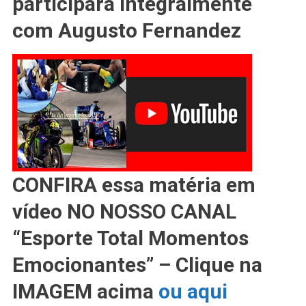
participará integralmente
Fim
De
com Augusto Fernandez
SEMANA
De
VALÊNCIA
CONFIRA essa matéria em
vídeo NO NOSSO CANAL
“Esporte Total Momentos
Emocionantes” – Clique na
IMAGEM acima
ou aqui