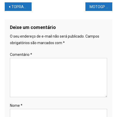
Navegação
TOPRAK queria pagar um PNEU EXTRA no teste ou pedir a HONDA
MOTOGP VALÊNCIA – DIOGO Moreira para CARDÍACOS – Resumo da SEXTA FEIRA
de
Post
Deixe um comentário
O seu endereço de e-mail não será publicado.
Campos
obrigatórios são marcados com
*
Comentário
*
Nome
*