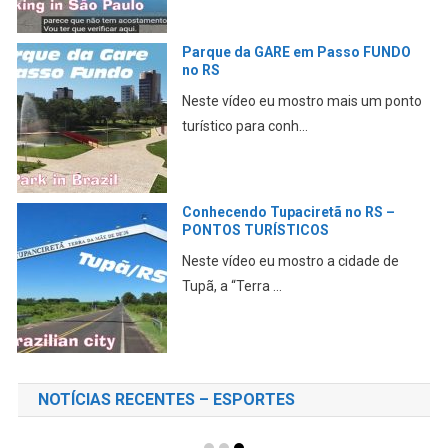
TURISTANDO pelo RS – Veranópolis,
BR 386, Arena Grêmio, Porto Alegre
Pegando a estrada em Passo Fundo,
passando por Veranópo...
Homem MORRE enquanto tocava
GAITA no velório do AMIGO
Neste vídeo, eu conto esta história
incrível ocorrida n...
NOTÍCIAS RECENTES – ESPORTES