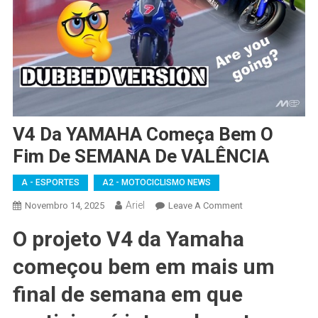
V4 Da YAMAHA Começa Bem O
Fim De SEMANA De VALÊNCIA
A - ESPORTES
A2 - MOTOCICLISMO NEWS
Ariel
On
Novembro 14, 2025
Leave A Comment
V4
O projeto V4 da Yamaha
Da
YAMAHA
começou bem em mais um
Começa
Bem
final de semana em que
O