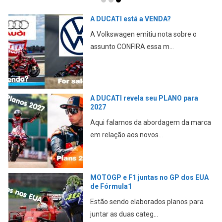
ÓLEO na PISTA cauda uma MORTE
em MUGELLO
A No Limits Trackdays confirmou a
morte CONFIRA essa m...
LORENZO revela a VANTAGEM física
de Valentino ROSSI e Marc
MARQUEZ
E ele nunca conseguiu replicar na
MotoGP CONFIRA essa m...
CFMOTO – A PRIMEIRA marca
CHINESA chega a MOTOGP
Aspar confirma que a CFMOTO entrará
na categoria princi...