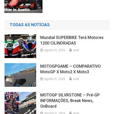
TODAS AS NOTÍCIAS
Mundial SUPERBIKE Terá Motores
1200 CILINDRADAS
agosto 5, 2026
ariel
MOTOGPGAME – COMPARATIVO
MotoGP X Moto2 X Moto3
agosto 5, 2026
ariel
MOTOGP SILVRSTONE – Pré-GP
INFORMAÇÔES, Break News,
OnBoard
agosto 5, 2026
ariel