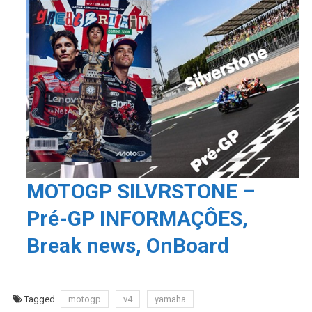
MOTOGP SILVRSTONE –
Pré-GP INFORMAÇÔES,
Break news, OnBoard
Tagged
motogp
v4
yamaha