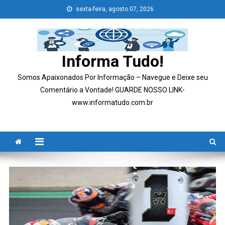
Skip
sexta-feira, agosto 07, 2026
to
content
Informa Tudo!
Somos Apaixonados Por Informação – Navegue e Deixe seu
Comentário a Vontade! GUARDE NOSSO LINK-
www.informatudo.com.br