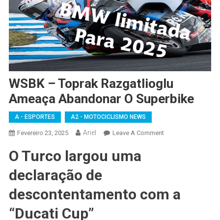
WSBK – Toprak Razgatlioglu
Ameaça Abandonar O Superbike
A - ESPORTES
A2 - MOTOCICLISMO NEWS
Ariel
On
Fevereiro 23, 2025
Leave A Comment
WSBK
O Turco largou uma
–
Toprak
declaração de
Razgatlioglu
Ameaça
descontentamento com a
Abandonar
“Ducati Cup”
O