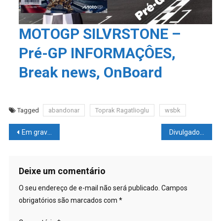
MOTOGP SILVRSTONE –
Pré-GP INFORMAÇÔES,
Break news, OnBoard
Tagged
abandonar
Toprak Ragatlioglu
wsbk
Navegação
Em gravíssimo acidente, casal de 23 anos morre no centro de Passo Fundo
Divulgado o som da implosão do submersível Titan
de
Post
Deixe um comentário
O seu endereço de e-mail não será publicado.
Campos
obrigatórios são marcados com
*