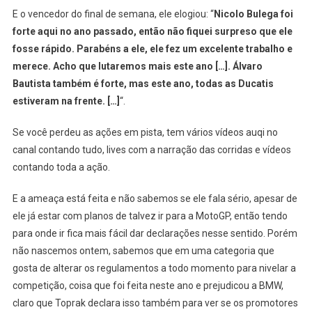
E o vencedor do final de semana, ele elogiou: “
Nicolo Bulega foi
forte aqui no ano passado, então não fiquei surpreso que ele
fosse rápido. Parabéns a ele, ele fez um excelente trabalho e
merece. Acho que lutaremos mais este ano […]. Álvaro
Bautista também é forte, mas este ano, todas as Ducatis
estiveram na frente. […]
“.
Se você perdeu as ações em pista, tem vários vídeos auqi no
canal contando tudo, lives com a narração das corridas e vídeos
contando toda a ação.
E a ameaça está feita e não sabemos se ele fala sério, apesar de
ele já estar com planos de talvez ir para a MotoGP, então tendo
para onde ir fica mais fácil dar declarações nesse sentido. Porém
não nascemos ontem, sabemos que em uma categoria que
gosta de alterar os regulamentos a todo momento para nivelar a
competição, coisa que foi feita neste ano e prejudicou a BMW,
claro que Toprak declara isso também para ver se os promotores