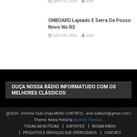
julho 30, 2026
ariel
ONBOARD Lajeado E Serra De Pouso
Novo No RS
julho 30, 2026
ariel
OUÇA NOSSA RÁDIO INFORMATUDO COM OS
MELHORES CLÁSSICOS:
@2025 - Informa Tudo (Veja MENU CONTATO) - ariel.selbach@gmail.com
|
Theme: News Portal by
Mystery Themes
.
TODAS AS NOTÍCIAS
ESPORTES
NOSSA RÁDIO
PRODUTOS E SERVIÇOS QUE OFERECEMOS
CONTATO