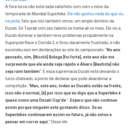
A fera turca não está nada satisfeito com com o início da
temporada do Mundial Superbike.
Ele não gostou nada do que viu
na pista
, fato que nós também vimos: um amplo domínio da
Ducati. Só Toprak com seu talento se metia ali no meio. Ele viu a
Ducati dominar e também teve problemas pricipalmente na
Superpole Race e Corrida 2, e ficou claramente frustrado, e não
escondeu isso em declarações ao site do campeonato: “
No ano
passado, sim, [Nicoló] Bulega [foi forte], este ano não me
surpreende que ele ainda seja rápido e Álvaro [Bautista] não
seja ruim também
“. E essa supremacia Ducati está deixando o
turco chateado, a ponto de declarar que pode abandonar a
competição: “
Mas, este ano, todas as Ducatis estão na frente,
isso não é normal, [é] por isso que eu digo que a Superbike é
quase como uma Ducati Cup‘de ’. Espero que não continue
assim porque ninguém está gostando disso. Se as
Superbikes continuarem assim no futuro, já não estou a
pensar em correr aqui.
” Disse ele.