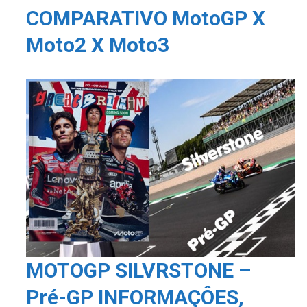
COMPARATIVO MotoGP X
Moto2 X Moto3
MOTOGP SILVRSTONE –
Pré-GP INFORMAÇÔES,