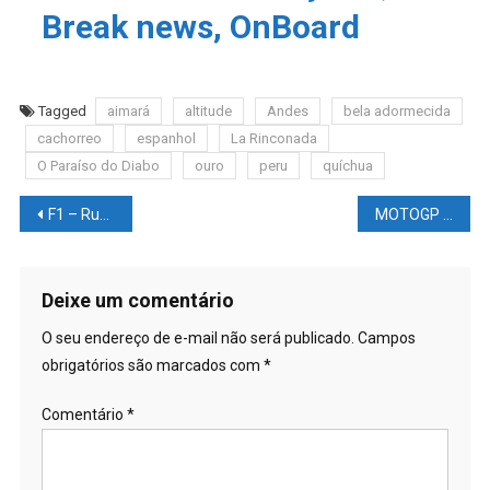
Break news, OnBoard
Tagged
aimará
altitude
Andes
bela adormecida
cachorreo
espanhol
La Rinconada
O Paraíso do Diabo
ouro
peru
quíchua
Navegação
F1 – Russel explica a ultrapassagem que recebeu de Hamilton em Abu Dhabi
MOTOGP – Pedro Acosta e seu empresário estão descontentes com a KTM
de
Post
Deixe um comentário
O seu endereço de e-mail não será publicado.
Campos
obrigatórios são marcados com
*
Comentário
*