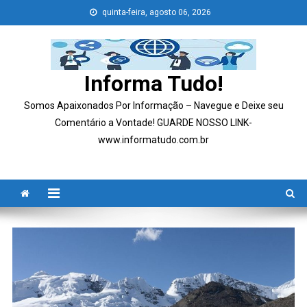
Skip
quinta-feira, agosto 06, 2026
to
content
Informa Tudo!
Somos Apaixonados Por Informação – Navegue e Deixe seu
Comentário a Vontade! GUARDE NOSSO LINK-
www.informatudo.com.br