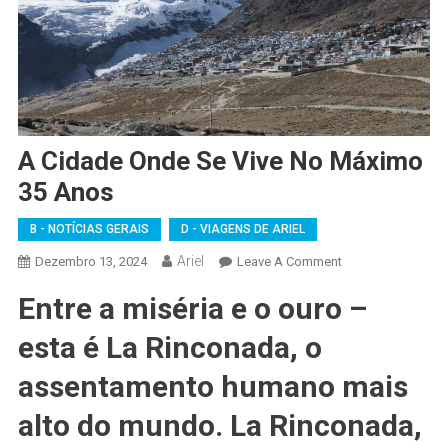
A Cidade Onde Se Vive No Máximo
35 Anos
B - NOTÍCIAS GERAIS
D - VIAGENS DE ARIEL
Ariel
On
Dezembro 13, 2024
Leave A Comment
A
Entre a miséria e o ouro –
Cidade
Onde
esta é La Rinconada, o
Se
Vive
assentamento humano mais
No
alto do mundo. La Rinconada,
Máximo
35