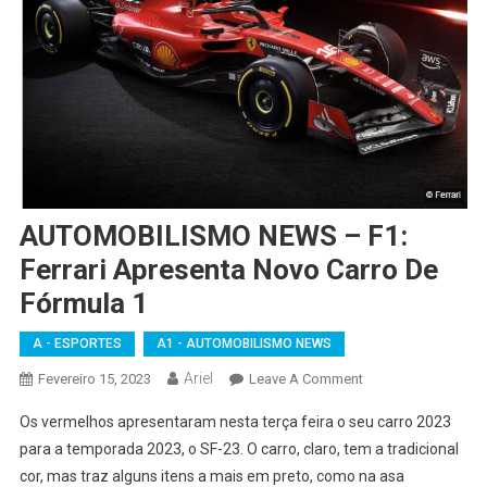
AUTOMOBILISMO NEWS – F1:
Ferrari Apresenta Novo Carro De
Fórmula 1
A - ESPORTES
A1 - AUTOMOBILISMO NEWS
Ariel
On
Fevereiro 15, 2023
Leave A Comment
AUTOMOBILISMO
Os vermelhos apresentaram nesta terça feira o seu carro 2023
NEWS
para a temporada 2023, o SF-23. O carro, claro, tem a tradicional
–
cor, mas traz alguns itens a mais em preto, como na asa
F1: