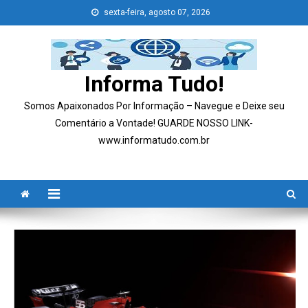
Skip
sexta-feira, agosto 07, 2026
to
content
Informa Tudo!
Somos Apaixonados Por Informação – Navegue e Deixe seu
Comentário a Vontade! GUARDE NOSSO LINK-
www.informatudo.com.br