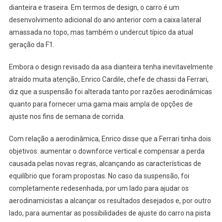
dianteira e traseira. Em termos de design, o carro é um
Ferrari
Apresenta
desenvolvimento adicional do ano anterior com a caixa lateral
Novo
amassada no topo, mas também o undercut típico da atual
Carro
geração da F1.
De
Fórmula
Embora o design revisado da asa dianteira tenha inevitavelmente
1
atraído muita atenção, Enrico Cardile, chefe de chassi da Ferrari,
diz que a suspensão foi alterada tanto por razões aerodinâmicas
quanto para fornecer uma gama mais ampla de opções de
ajuste nos fins de semana de corrida.
Com relação a aerodinâmica, Enrico disse que a Ferrari tinha dois
objetivos: aumentar o downforce vertical e compensar a perda
causada pelas novas regras, alcançando as características de
equilíbrio que foram propostas. No caso da suspensão, foi
completamente redesenhada, por um lado para ajudar os
aerodinamicistas a alcançar os resultados desejados e, por outro
lado, para aumentar as possibilidades de ajuste do carro na pista