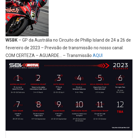
WSBK
– GP da Austrália no Circuito de Phillip Island de 24 a 26 de
fevereiro de 2023 – Previsão de transmissão no nosso canal:
COM CERTEZA – AGUARDE… – Transmissão
AQUI