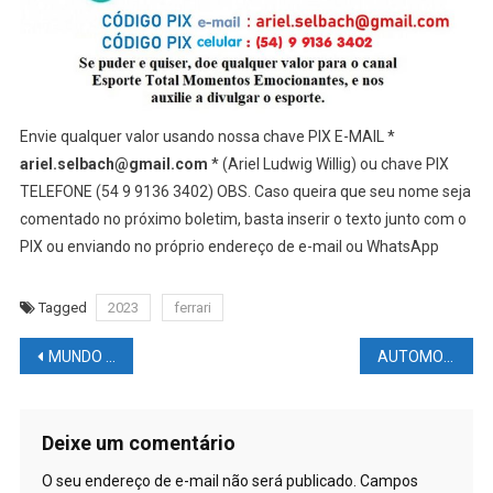
Envie qualquer valor usando nossa chave PIX E-MAIL *
ariel.selbach@gmail.com
* (Ariel Ludwig Willig) ou chave PIX
TELEFONE (54 9 9136 3402) OBS. Caso queira que seu nome seja
comentado no próximo boletim, basta inserir o texto junto com o
PIX ou enviando no próprio endereço de e-mail ou WhatsApp
Tagged
2023
ferrari
Navegação
MUNDO DAS LUTAS – UFC: Israel Adesanya quer vingança
AUTOMOBILISMO NEWS – F1: Mercedes volta ao preto com novo W14
de
Post
Deixe um comentário
O seu endereço de e-mail não será publicado.
Campos