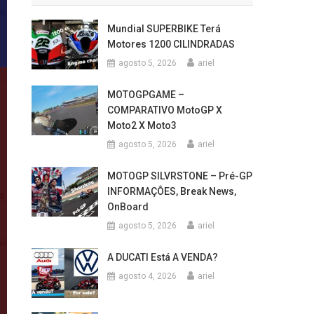
Mundial SUPERBIKE Terá
Motores 1200 CILINDRADAS
agosto 5, 2026
ariel
MOTOGPGAME –
COMPARATIVO MotoGP X
Moto2 X Moto3
agosto 5, 2026
ariel
MOTOGP SILVRSTONE – Pré-GP
INFORMAÇÔES, Break News,
OnBoard
agosto 5, 2026
ariel
A DUCATI Está A VENDA?
agosto 4, 2026
ariel