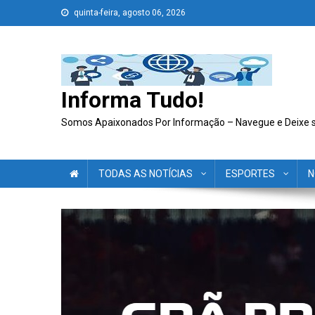
Skip
quinta-feira, agosto 06, 2026
to
content
Informa Tudo!
Somos Apaixonados Por Informação – Navegue e Deixe 
TODAS AS NOTÍCIAS
ESPORTES
N