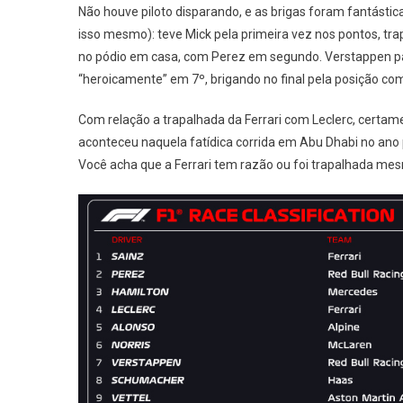
Não houve piloto disparando, e as brigas foram fantásti
isso mesmo): teve Mick pela primeira vez nos pontos, trap
no pódio em casa, com Perez em segundo. Verstappen p
“heroicamente” em 7º, brigando no final pela posição co
Com relação a trapalhada da Ferrari com Leclerc, certam
aconteceu naquela fatídica corrida em Abu Dhabi no ano 
Você acha que a Ferrari tem razão ou foi trapalhada m