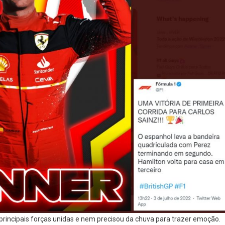
ncipais forças unidas e nem precisou da chuva para trazer emoção.