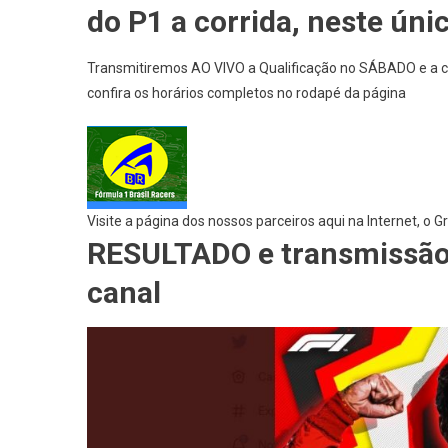
GP
do P1 a corrida, neste únic
BRITÂNICO:
Todo
Transmitiremos AO VIVO a Qualificação no SÁBADO e a 
O
confira os horários completos no rodapé da página
Final
De
Semana
Em
Um
Único
Visite a página dos nossos parceiros aqui na Internet, o 
Link
RESULTADO e transmissão
canal