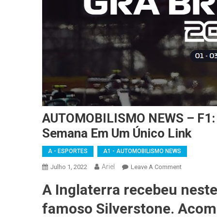
AUTOMOBILISMO NEWS – F1: G
Semana Em Um Único Link
A - ESPORTES
A1 - AUTOMOBILISMO NEWS
Ariel
On
Julho 1, 2022
Leave A Comment
AUTOMOBIL
A Inglaterra recebeu nest
NEWS
–
famoso Silverstone. Acom
F1: