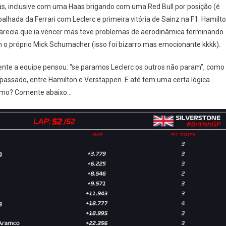
cas, inclusive com uma Haas brigando com uma Red Bull por posição (é
alhada da Ferrari com Leclerc e primeira vitória de Sainz na F1. Hamilt
arecia que ia vencer mas teve problemas de aerodinâmica terminando
m o próprio Mick Schumacher (isso foi bizarro mas emocionante kkkk).
ente a equipe pensou: “se paramos Leclerc os outros não param”, como
passado, entre Hamilton e Verstappen. E até tem uma certa lógica…
esmo? Comente abaixo…