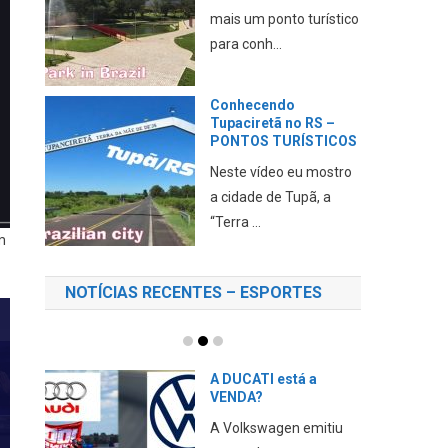
mais um ponto turístico
para conh...
Conhecendo
Tupaciretã no RS –
PONTOS TURÍSTICOS
Neste vídeo eu mostro
a cidade de Tupã, a
“Terra ...
m
NOTÍCIAS RECENTES – ESPORTES
A DUCATI está a
VENDA?
A Volkswagen emitiu