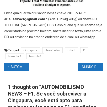
Envie qualquer valor usando nossa chave PIX E-MAIL *
ariel.selbach@gmail.com
* (Ariel Ludwig Willig) ou chave PIX
TELEFONE (54 9 9136 3402) OBS. Caso queira que seu nome seja
comentado no próximo boletim, basta inserir o texto junto com o
PIX ou enviando no próprio endereço de e-mail ou WhatsApp
Tagged
cingapura
desafiador
difícil
f1
formula 1
formula1
Navegação
AUTOMOBILISMO NEWS – F1: GP De Cingapura No Circuito De Rua de Marina Bay – Tudo Sobre O Final De Semana De Corrida Aqui, Em Um Único Link
MUNDO DAS LUTAS – UFC: MACKENZIE DERN X XIAONAN YAN
de
Post
1 thought on “
AUTOMOBILISMO
NEWS – F1: Se você sobreviver a
Cingapura, você está apto para