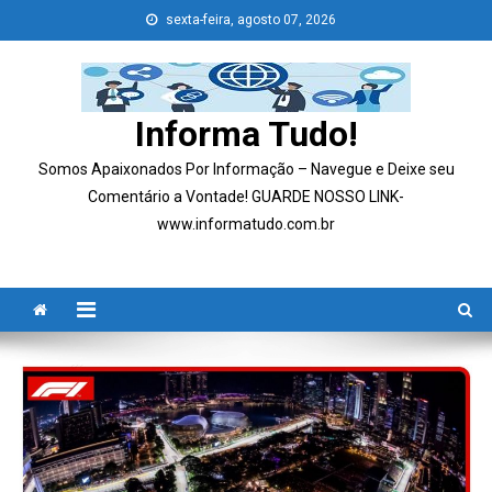
Skip
sexta-feira, agosto 07, 2026
to
content
Informa Tudo!
Somos Apaixonados Por Informação – Navegue e Deixe seu
Comentário a Vontade! GUARDE NOSSO LINK-
www.informatudo.com.br