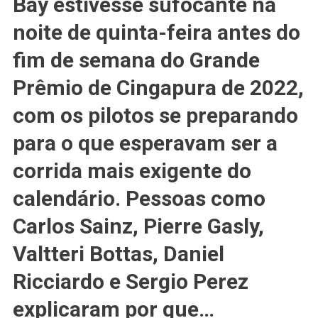
Bay estivesse sufocante na
F1:
Se
noite de quinta-feira antes do
Você
fim de semana do Grande
Sobreviver
A
Prêmio de Cingapura de 2022,
Cingapura,
Você
com os pilotos se preparando
Está
para o que esperavam ser a
Apto
Para
corrida mais exigente do
Qualquer
Outra
calendário. Pessoas como
Coisa
Carlos Sainz, Pierre Gasly,
Na
F1;
Valtteri Bottas, Daniel
Os
Pilotos
Ricciardo e Sergio Perez
Realmente
explicaram por que…
Não