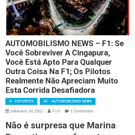
AUTOMOBILISMO NEWS – F1: Se
Você Sobreviver A Cingapura,
Você Está Apto Para Qualquer
Outra Coisa Na F1; Os Pilotos
Realmente Não Apreciam Muito
Esta Corrida Desafiadora
A - ESPORTES
A1 - AUTOMOBILISMO NEWS
Ariel
Em
Setembro 30, 2022
1 Comentário
AUTOMOBILISMO
Não é surpresa que Marina
NEWS
–