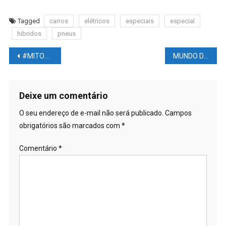
Tagged
carros
elétricos
especiais
especial
hibridos
pneus
Navegação
#MITOS e #VERDADES sobre o #METAVERSO
MUNDO DAS LUTAS – Boletim #18: #AMANDA Nunes #MILIONÁRIA; Juliana #PEÑA cirurgia plástica; Amanda x #SHEVCHENKO?
de
Post
Deixe um comentário
O seu endereço de e-mail não será publicado.
Campos
obrigatórios são marcados com
*
Comentário
*