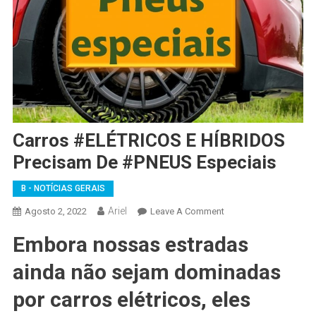
Carros #ELÉTRICOS E HÍBRIDOS
Precisam De #PNEUS Especiais
B - NOTÍCIAS GERAIS
Ariel
On
Agosto 2, 2022
Leave A Comment
Carros
Embora nossas estradas
#ELÉTRICOS
E
ainda não sejam dominadas
HÍBRIDOS
Precisam
por carros elétricos, eles
De