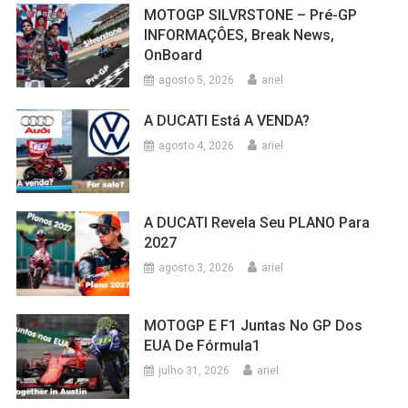
MOTOGP SILVRSTONE – Pré-GP
INFORMAÇÔES, Break News,
OnBoard
agosto 5, 2026
ariel
A DUCATI Está A VENDA?
agosto 4, 2026
ariel
A DUCATI Revela Seu PLANO Para
2027
agosto 3, 2026
ariel
MOTOGP E F1 Juntas No GP Dos
EUA De Fórmula1
julho 31, 2026
ariel