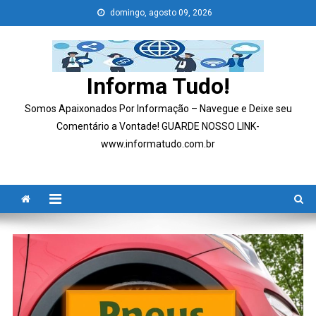
Skip
domingo, agosto 09, 2026
to
content
Informa Tudo!
Somos Apaixonados Por Informação – Navegue e Deixe seu
Comentário a Vontade! GUARDE NOSSO LINK-
www.informatudo.com.br