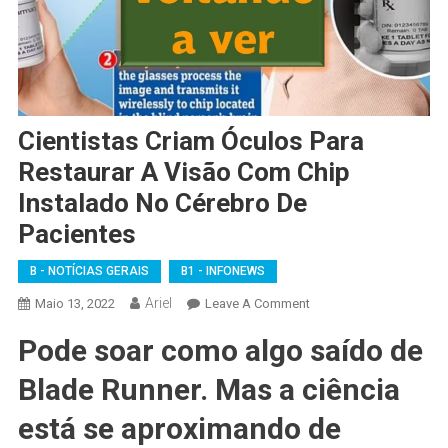
Cientistas Criam Óculos Para
Restaurar A Visão Com Chip
Instalado No Cérebro De
Pacientes
B - NOTÍCIAS GERAIS
B1 - INFONEWS
Ariel
On
Maio 13, 2022
Leave A Comment
Cientistas
Pode soar como algo saído de
Criam
Óculos
Blade Runner. Mas a ciência
Para
Restaurar
está se aproximando de
A