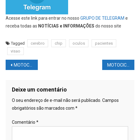
Acesse este link para entrar no nosso
GRUPO DE TELEGRAM
e
receba todas as
NOTÍCIAS e INFORMAÇÕES
do nosso site
Tagged
cerebro
chip
oculos
pacientes
visao
Navegação
MOTOCICLISMO NEWS – MOTOGP MOTO3 MOTO2 MOTOE LE MANS FRANÇA- Tudo que acontece no fanal de semana em um ÚNICO LINK
MOTOCICLISMO NEWS – MOTOGP WSBK BOLETIM #17: Toprak testará MotoGP; Suzuki deve pagar multa enorme; Rins chorou; Diogo Moreira vence de supermoto; entrevista com único campeão espanhol das 500cc
de
Post
Deixe um comentário
O seu endereço de e-mail não será publicado.
Campos
obrigatórios são marcados com
*
Comentário
*