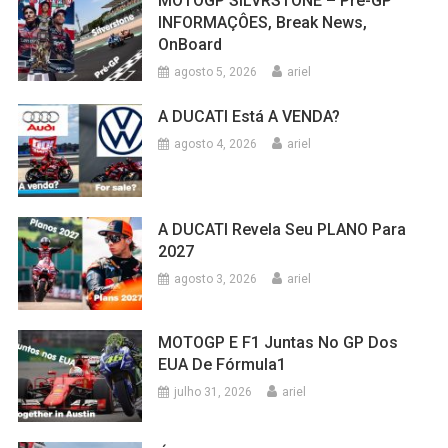
MOTOGP SILVRSTONE – Pré-GP
INFORMAÇÔES, Break News,
OnBoard
agosto 5, 2026
ariel
A DUCATI Está A VENDA?
agosto 4, 2026
ariel
A DUCATI Revela Seu PLANO Para
2027
agosto 3, 2026
ariel
MOTOGP E F1 Juntas No GP Dos
EUA De Fórmula1
julho 31, 2026
ariel