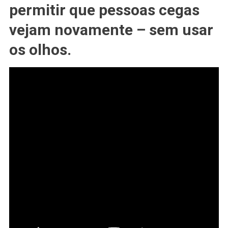
permitir que pessoas cegas
Visão
Com
vejam novamente – sem usar
Chip
Instalado
os olhos.
No
Cérebro
De
Pacientes