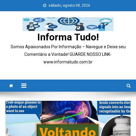
Skip
sábado, agosto 08, 2026
to
content
Informa Tudo!
Somos Apaixonados Por Informação – Navegue e Deixe seu
Comentário a Vontade! GUARDE NOSSO LINK-
www.informatudo.com.br