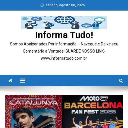
Skip
sábado, agosto 08, 2026
to
content
Informa Tudo!
Somos Apaixonados Por Informação – Navegue e Deixe seu
Comentário a Vontade! GUARDE NOSSO LINK-
www.informatudo.com.br