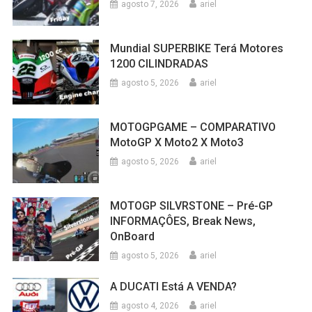
agosto 7, 2026
ariel
Mundial SUPERBIKE Terá Motores
1200 CILINDRADAS
agosto 5, 2026
ariel
MOTOGPGAME – COMPARATIVO
MotoGP X Moto2 X Moto3
agosto 5, 2026
ariel
MOTOGP SILVRSTONE – Pré-GP
INFORMAÇÔES, Break News,
OnBoard
agosto 5, 2026
ariel
A DUCATI Está A VENDA?
agosto 4, 2026
ariel