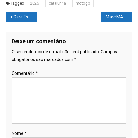
Tagged
2026
catalunha
motogp
Navegação
Gare Estação Gastronômica em Passo Fundo
Marc MARQUEZ como EMBAIXADOR da DUCATI
de
Post
Deixe um comentário
O seu endereço de e-mail não será publicado.
Campos
obrigatórios são marcados com
*
Comentário
*
Nome
*