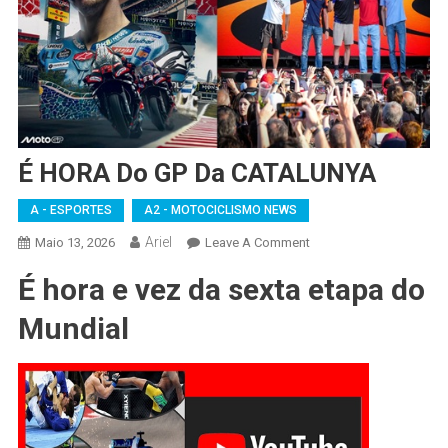
É HORA Do GP Da CATALUNYA
A - ESPORTES
A2 - MOTOCICLISMO NEWS
Ariel
On
Maio 13, 2026
Leave A Comment
É
É hora e vez da sexta etapa do
HORA
Do
Mundial
GP
Da
CATALUNYA