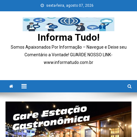
Skip
sexta-feira, agosto 07, 2026
to
content
Informa Tudo!
Somos Apaixonados Por Informação – Navegue e Deixe seu
Comentário a Vontade! GUARDE NOSSO LINK-
www.informatudo.com.br