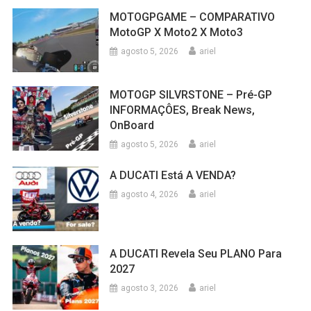
MOTOGPGAME – COMPARATIVO
MotoGP X Moto2 X Moto3
agosto 5, 2026
ariel
MOTOGP SILVRSTONE – Pré-GP
INFORMAÇÔES, Break News,
OnBoard
agosto 5, 2026
ariel
A DUCATI Está A VENDA?
agosto 4, 2026
ariel
A DUCATI Revela Seu PLANO Para
2027
agosto 3, 2026
ariel