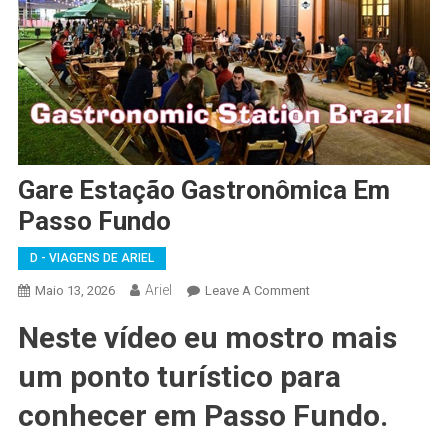
Gare Estação Gastronômica Em
Passo Fundo
D - VIAGENS DE ARIEL
Ariel
On
Maio 13, 2026
Leave A Comment
Gare
Neste vídeo eu mostro mais
Estação
Gastronômica
um ponto turístico para
Em
Passo
conhecer em Passo Fundo.
Fundo