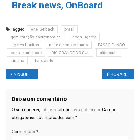
Break news, OnBoard
Tagged
Ariel Selbach
brasil
gare estação gastronomica
lindos lugares
lugares bonitos
noite de passo fundo
PASSO FUNDO
pontos turísticos
RIO GRANDE DO SUL
são paulo
turismo
Turistando
Navegação
NINGUÉM passa ACOSTA enquanto ESTIVER OLHANDO
É HORA do GP da CATALUNYA
de
Post
Deixe um comentário
O seu endereço de e-mail não será publicado.
Campos
obrigatórios são marcados com
*
Comentário
*