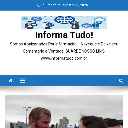
Skip
quinta-feira, agosto 06, 2026
to
content
Informa Tudo!
Somos Apaixonados Por Informação – Navegue e Deixe seu
Comentário a Vontade! GUARDE NOSSO LINK-
www.informatudo.com.br