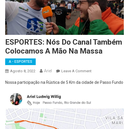
ESPORTES: Nós Do Canal Também
Colocamos A Mão Na Massa
A - ESPORTES
Ariel
On
Agosto 8, 2022
Leave A Comment
ESPORTES:
Nossa participação na Rústica de 5 Km da cidade de Passo Fundo
Nós
Do
Canal
Também
Colocamos
A
Mão