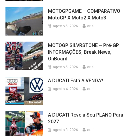
MOTOGPGAME – COMPARATIVO
MotoGP X Moto2 X Moto3
agosto 5, 2026
ariel
MOTOGP SILVRSTONE – Pré-GP
INFORMAÇÔES, Break News,
OnBoard
agosto 5, 2026
ariel
A DUCATI Está A VENDA?
agosto 4, 2026
ariel
A DUCATI Revela Seu PLANO Para
2027
agosto 3, 2026
ariel