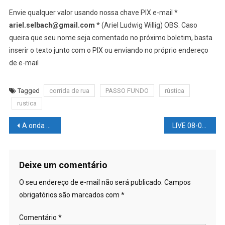
Envie qualquer valor usando nossa chave PIX e-mail *
ariel.selbach@gmail.com
* (Ariel Ludwig Willig) OBS. Caso
queira que seu nome seja comentado no próximo boletim, basta
inserir o texto junto com o PIX ou enviando no próprio endereço
de e-mail
Tagged
corrida de rua
PASSO FUNDO
rústica
rustica
Navegação
A onda do #MOMENTO é rastrear vôo de #FAMOSOS
LIVE 08-08-2022 – CORRESPONDENTE ARIEL SELBACH COM AS INFORMAÇÕES DE PASSO FUNDO/RS E REGIÃO – Acompanhe as principais notícias desta SEGUNDA-FEIRA
de
Post
Deixe um comentário
O seu endereço de e-mail não será publicado.
Campos
obrigatórios são marcados com
*
Comentário
*