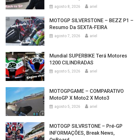
agosto 8, 2026
ariel
MOTOGP SILVERSTONE – BEZZ P1 –
Resumo Da SEXTA-FEIRA
agosto 7, 2026
ariel
Mundial SUPERBIKE Terá Motores
1200 CILINDRADAS
agosto 5, 2026
ariel
MOTOGPGAME – COMPARATIVO
MotoGP X Moto2 X Moto3
agosto 5, 2026
ariel
MOTOGP SILVRSTONE – Pré-GP
INFORMAÇÔES, Break News,
OnBoard