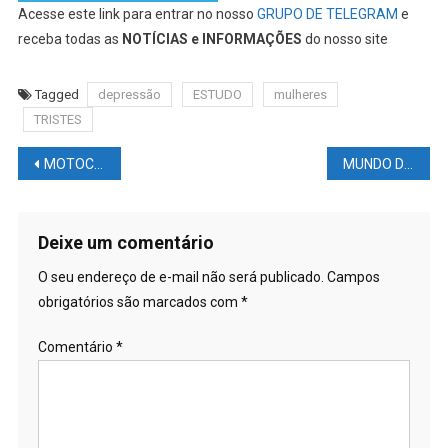
Acesse este link para entrar no nosso
GRUPO DE TELEGRAM
e
receba todas as
NOTÍCIAS e INFORMAÇÕES
do nosso site
Tagged
depressão
ESTUDO
mulheres
TRISTES
Navegação
MOTOCICLISMO NEWS – MOTOGP: Japão Motegi – Mais um GP para cardíaco
MUNDO DAS LUTAS: Georges #ST-Pierre nomeia dois #LUTADORES do #UFC que gostaria de enfrentar antes de se #APOSENTAR
de
Post
Deixe um comentário
O seu endereço de e-mail não será publicado.
Campos
obrigatórios são marcados com
*
Comentário
*