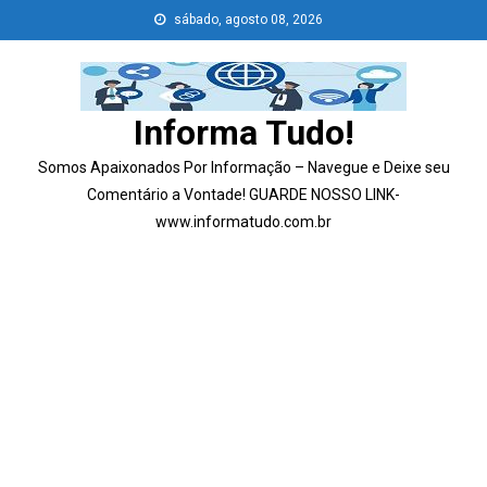
Skip
sábado, agosto 08, 2026
to
content
Informa Tudo!
Somos Apaixonados Por Informação – Navegue e Deixe seu
Comentário a Vontade! GUARDE NOSSO LINK-
www.informatudo.com.br