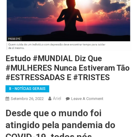
Estudo #MUNDIAL Diz Que
#MULHERES Nunca Estiveram Tão
#ESTRESSADAS E #TRISTES
B - NOTÍCIAS GERAIS
Ariel
On
Setembro 26, 2022
Leave A Comment
Estudo
Desde que o mundo foi
#MUNDIAL
Diz
atingido pela pandemia do
Que
#MULHERES
COVID-19, todos nós