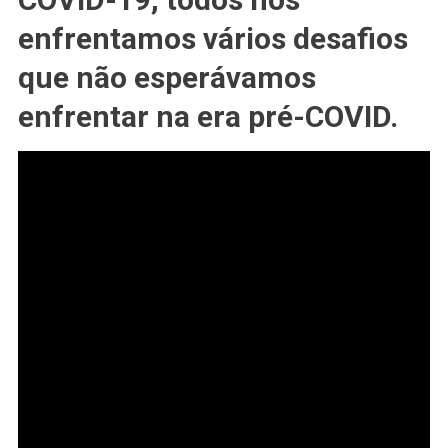
Nunca
enfrentamos vários desafios
Estiveram
Tão
que não esperávamos
#ESTRESSADAS
E
enfrentar na era pré-COVID.
#TRISTES