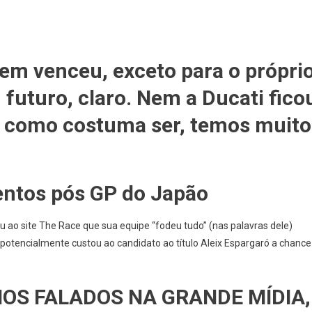
ICLISMO
em venceu, exceto para o própri
u futuro, claro. Nem a Ducati fico
P:
to, como costuma ser, temos muito
mentos pós GP do Japão
u ao site The Race que sua equipe “fodeu tudo” (nas palavras dele)
co
potencialmente custou ao candidato ao título Aleix Espargaró a chance
OS FALADOS NA GRANDE MÍDIA,