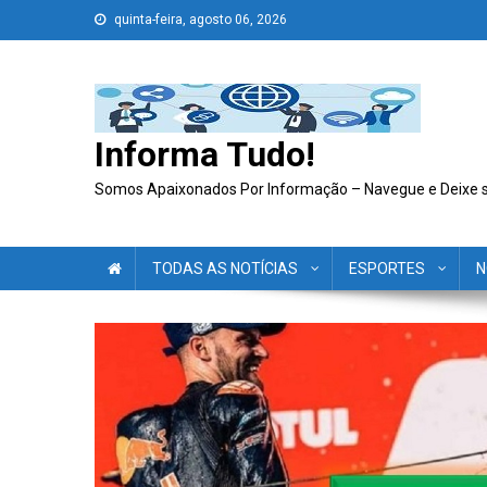
Skip
quinta-feira, agosto 06, 2026
to
content
Informa Tudo!
Somos Apaixonados Por Informação – Navegue e Deixe 
TODAS AS NOTÍCIAS
ESPORTES
N