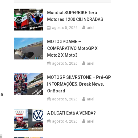
Mundial SUPERBIKE Terá
Motores 1200 CILINDRADAS
agosto 5, 2026
ariel
MOTOGPGAME –
COMPARATIVO MotoGP X
Moto2 X Moto3
agosto 5, 2026
ariel
MOTOGP SILVRSTONE – Pré-GP
INFORMAÇÔES, Break News,
OnBoard
ha
agosto 5, 2026
ariel
A DUCATI Está A VENDA?
agosto 4, 2026
ariel