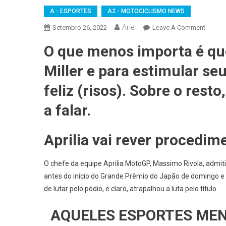
A - ESPORTES
A2 - MOTOCICLISMO NEWS
Ariel
On
Setembro 26, 2022
Leave A Comment
MOTOC
O que menos importa é qu
NEWS
–
Miller e para estimular se
MOTOG
Japão
feliz (risos). Sobre o res
Motegi
a falar.
–
Mais
Um
Aprilia vai rever procedi
GP
Para
O chefe da equipe Aprilia MotoGP, Massimo Rivola, admiti
Cardía
antes do início do Grande Prêmio do Japão de domingo e 
de lutar pelo pódio, e claro, atrapalhou a luta pelo título.
AQUELES ESPORTES MEN