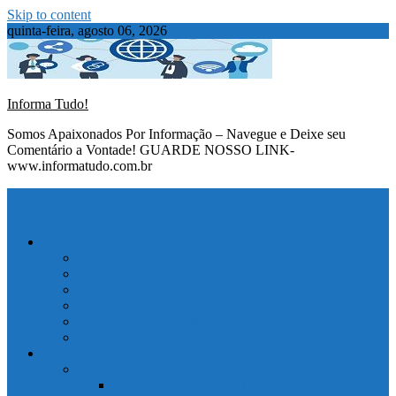
Skip to content
quinta-feira, agosto 06, 2026
Informa Tudo!
Somos Apaixonados Por Informação – Navegue e Deixe seu
Comentário a Vontade! GUARDE NOSSO LINK-
www.informatudo.com.br
TODAS AS NOTÍCIAS
NOTÍCIAS GERAIS
INFONEWS
D – VIAGENS DE ARIEL
TURISMO
Dicas Uteis Ariel Selbach
NOSSOS ESPORTES
ESPORTES
AUTOMOBILISMO NEWS
Classificação Fórmula 1 2025