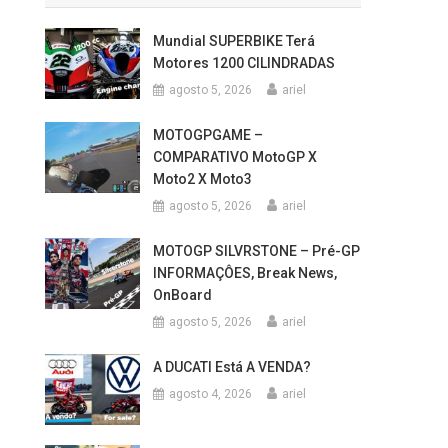
Mundial SUPERBIKE Terá
Motores 1200 CILINDRADAS
agosto 5, 2026
ariel
MOTOGPGAME –
COMPARATIVO MotoGP X
Moto2 X Moto3
agosto 5, 2026
ariel
MOTOGP SILVRSTONE – Pré-GP
INFORMAÇÔES, Break News,
OnBoard
agosto 5, 2026
ariel
A DUCATI Está A VENDA?
agosto 4, 2026
ariel