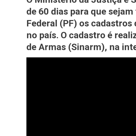
Prazo
de 60 dias para que sejam f
De
60
Federal (PF) os cadastros
Dias
no país. O cadastro é real
Para
Registro
de Armas (Sinarm), na int
De
Armas
Em
Site
Da
PF