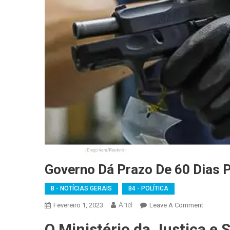
Governo Dá Prazo De 60 Dias 
B - NOTÍCIAS GERAIS
B4 - POLÍTICA
Ariel
On
Fevereiro 1, 2023
Leave A Comment
Governo
O Ministério da Justiça e
Dá