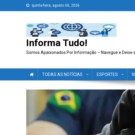
Skip
quinta-feira, agosto 06, 2026
to
content
Informa Tudo!
Somos Apaixonados Por Informação – Navegue e Deixe 
TODAS AS NOTÍCIAS
ESPORTES
N