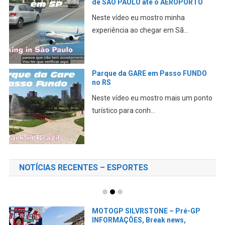
de SÃO PAULO até o AEROPORTO
Neste vídeo eu mostro minha
P
G
experiência ao chegar em Sã...
Ne
ex
Parque da GARE em Passo FUNDO
no RS
Neste vídeo eu mostro mais um ponto
T
B
turístico para conh...
P
pa
NOTÍCIAS RECENTES – ESPORTES
MOTOGP SILVRSTONE – Pré-GP
INFORMAÇÔES, Break news,