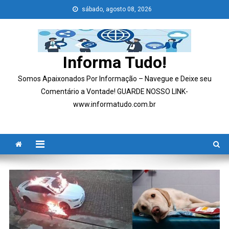
Skip
sábado, agosto 08, 2026
to
content
Informa Tudo!
Somos Apaixonados Por Informação – Navegue e Deixe seu
Comentário a Vontade! GUARDE NOSSO LINK-
www.informatudo.com.br