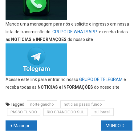
Mande uma mensagem para nós e solicite o ingresso em nossa
lista de transmissão do
GRUPO DE WHATSAPP
e receba todas
as
NOTÍCIAS e INFORMAÇÕES
do nosso site
Acesse este link para entrar no nosso
GRUPO DE TELEGRAM
e
receba todas as
NOTÍCIAS e INFORMAÇÕES
do nosso site
Tagged
norte gaucho
noticias passo fundo
PASSO FUNDO
RIO GRANDE DO SUL
sul brasil
Navegação
Maior produtor de milho do Brasil é de Selbach no Rio Grande do Sul
MUNDO DAS LUTAS – UFC AUSTIN KATTAR X EMMETT – Todas as informações em um único link