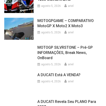
agosto 5, 2026
ariel
MOTOGPGAME – COMPARATIVO
MotoGP X Moto2 X Moto3
agosto 5, 2026
ariel
MOTOGP SILVRSTONE – Pré-GP
INFORMAÇÔES, Break News,
OnBoard
agosto 5, 2026
ariel
A DUCATI Está A VENDA?
agosto 4, 2026
ariel
A DUCATI Revela Seu PLANO Para