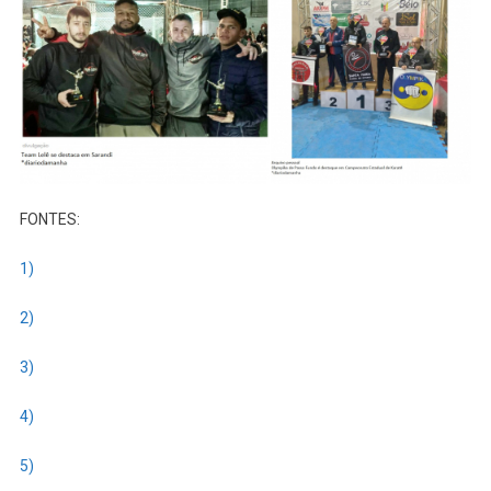
FONTES:
1)
2)
3)
4)
5)