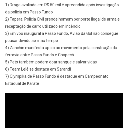
1) Droga avaliada em R$ 50 mil é apreendida após investigação
17-
da polícia em Passo Fundo
06-
2) Tapera: Polícia Civil prende homem por porte ilegal de arma e
2022
receptação de carro utilizado em incêndio
–
CORRESPONDENTE
3) Em voo inaugural a Passo Fundo, Avião da Gol não consegue
ARIEL
pousar devido ao mau tempo
SELBACH
4) Zanchin manifesta apoio ao movimento pela construção da
COM
ferrovia entre Passo Fundo e Chapecó
AS
5) Pets também podem doar sangue e salvar vidas
INFORMAÇÕES
6) Team Lelê se destaca em Sarandi
DE
7) Olympika de Passo Fundo é destaque em Campeonato
PASSO
Estadual de Karatê
FUNDO/RS
E
REGIÃO
–
Acompanhe
As
Principais