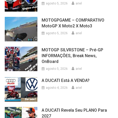
agosto 5, 2026
ariel
MOTOGPGAME – COMPARATIVO
MotoGP X Moto2 X Moto3
agosto 5, 2026
ariel
MOTOGP SILVRSTONE – Pré-GP
INFORMAÇÔES, Break News,
OnBoard
agosto 5, 2026
ariel
A DUCATI Está A VENDA?
agosto 4, 2026
ariel
A DUCATI Revela Seu PLANO Para
2027