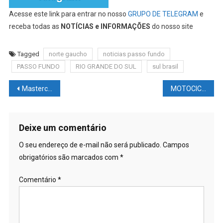
Acesse este link para entrar no nosso
GRUPO DE TELEGRAM
e
receba todas as
NOTÍCIAS e INFORMAÇÕES
do nosso site
Tagged
norte gaucho
noticias passo fundo
PASSO FUNDO
RIO GRANDE DO SUL
sul brasil
Navegação
Mastercard faz pagamentos usando reconhecimento facial em vez de smartphone e cartão e senhas
MOTOCICLISMO NEWS – BOLETIM MOTOGP WSBK #18: Substituto #SUZUKI; MotoGP sem #ASA; dois #OMBOARD Le mans; Peco responde #BASTIANINI; Diogo #MOREIRA; Eric #GRANADO; Quanto Suzuki #ECONOMIZA? Problemas #HONDA e Marquez; Problemas #MARTIN; BMW atualizações; resultados #CAMPEONATO
de
Post
Deixe um comentário
O seu endereço de e-mail não será publicado.
Campos
obrigatórios são marcados com
*
Comentário
*