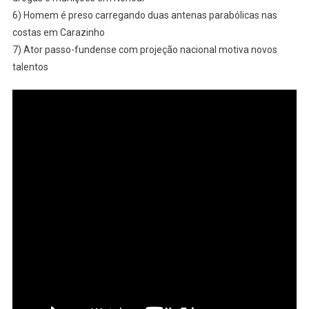
PASSO
6) Homem é preso carregando duas antenas parabólicas nas
FUNDO/RS
costas em Carazinho
E
7) Ator passo-fundense com projeção nacional motiva novos
REGIÃO
talentos
–
Acompanhe
As
Principais
Notícias
Desta
QUARTA-
FEIRA