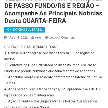
DE PASSO FUNDO/RS E REGIÃO –
Acompanhe As Principais Notícias
Desta QUARTA-FEIRA
C - NOTÍCIAS SUL BRASIL
Ariel
On
Maio 18, 2022
Leave A Comment
LIVE
DESTAQUES DAS ÚLTIMAS HORAS:
18-
1) Polícia Civil deflagra a “operação Família 33” na região de
05-
Ibirubá
2022
2) Tentativa de fuga é frustrada no Instituto Penal em Passo
–
CORRESPONDENTE
Fundo; BM prende criminoso que faria resgate de apenados
ARIEL
3) Agricultor morre em acidente com trator no interior de Getúlio
SELBACH
Vargas
COM
4) Após perseguição e troca de tiros, PRF apreende mais de 100
AS
kg de droga no Bairro Integração
INFORMAÇÕES
5) Ação conjunta entre Brigada Militar e Polícia Civil apreende
DE
drogas e munições em Nonoai