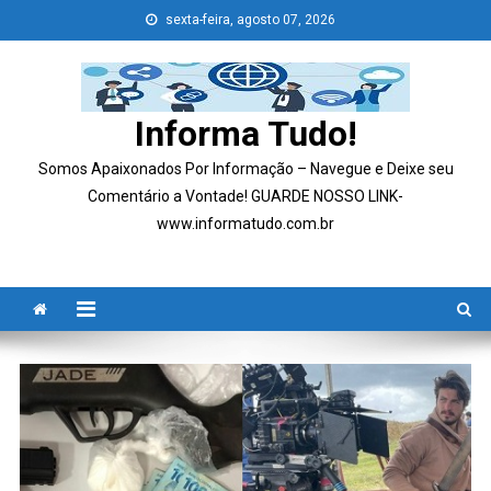
Skip
sexta-feira, agosto 07, 2026
to
content
Informa Tudo!
Somos Apaixonados Por Informação – Navegue e Deixe seu
Comentário a Vontade! GUARDE NOSSO LINK-
www.informatudo.com.br