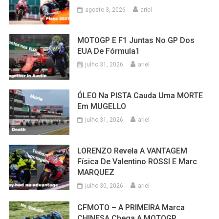
agosto 3, 2026
ariel
MOTOGP E F1 Juntas No GP Dos
EUA De Fórmula1
julho 31, 2026
ariel
ÓLEO Na PISTA Cauda Uma MORTE
Em MUGELLO
julho 31, 2026
ariel
LORENZO Revela A VANTAGEM
Física De Valentino ROSSI E Marc
MARQUEZ
julho 30, 2026
ariel
CFMOTO – A PRIMEIRA Marca
CHINESA Chega A MOTOGP