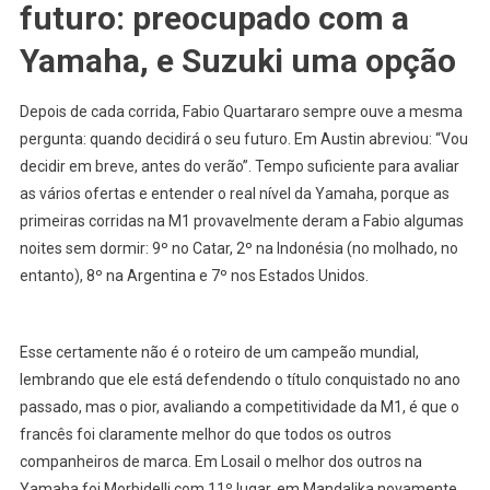
futuro: preocupado com a
Yamaha, e Suzuki uma opção
Depois de cada corrida, Fabio Quartararo sempre ouve a mesma
pergunta: quando decidirá o seu futuro. Em Austin abreviou: “Vou
decidir em breve, antes do verão”. Tempo suficiente para avaliar
as vários ofertas e entender o real nível da Yamaha, porque as
primeiras corridas na M1 provavelmente deram a Fabio algumas
noites sem dormir: 9º no Catar, 2º na Indonésia (no molhado, no
entanto), 8º na Argentina e 7º nos Estados Unidos.
Esse certamente não é o roteiro de um campeão mundial,
lembrando que ele está defendendo o título conquistado no ano
passado, mas o pior, avaliando a competitividade da M1, é que o
francês foi claramente melhor do que todos os outros
companheiros de marca. Em Losail o melhor dos outros na
Yamaha foi Morbidelli com 11º lugar, em Mandalika novamente