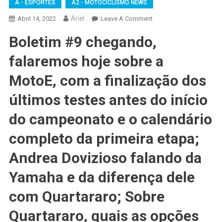
A - ESPORTES
A2 - MOTOCICLISMO NEWS
Ariel
On
Abril 14, 2022
Leave A Comment
MOTOCICLISMO
Boletim #9 chegando,
NEWS
–
falaremos hoje sobre a
BOLETIM
#9
MotoE, com a finalização dos
MOTOGP
últimos testes antes do início
WSBK:
Para
do campeonato e o calendário
Onde
Vai
completo da primeira etapa;
#QUARTARARO?
Andrea Dovizioso falando da
Campeões
Mundiais
Yamaha e da diferença dele
Comentaram
Marc
com Quartararo; Sobre
#MARQUEZ;
Quartararo, quais as opções
#MIR