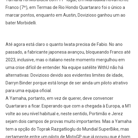
Franco (7º), em Termas de Rio Hondo Quartararo foi o único a
marcar pontos, enquanto em Austin, Dovizioso ganhou um ao
bater Morbidelli.
Até agora está claro o quanto Iwata precisa de Fabio. No ano
passado, a fabricante japonesa avançou, bloqueando Franco até
2023, inclusive, mas o italiano neste momento mergulhou em
uma crise difícil de entender. Na equipe satélite WithU não há
alternativas: Dovizioso devido aos evidentes limites de idade,
Darryn Binder porque está longe de ser ainda um piloto atrativo
para uma equipa oficial.
A Yamaha, portanto, em vez de querer, deve convencer
Quartararo a ficar. Esperando que com a chegada à Europa, a M1
volte ao seu nível habitual e, neste sentido, Portimão e Jerez
sejam dois campos de provas muito importantes. Mas a Yamaha
tem a opção do Toprak Razgatlioglu do Mundial SuperBike, mas
certamente entre um piloto de MotoGP que já provou que é bom