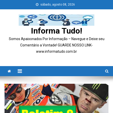
Skip
sábado, agosto 08, 2026
to
content
Informa Tudo!
Somos Apaixonados Por Informação – Navegue e Deixe seu
Comentário a Vontade! GUARDE NOSSO LINK-
www.informatudo.com.br