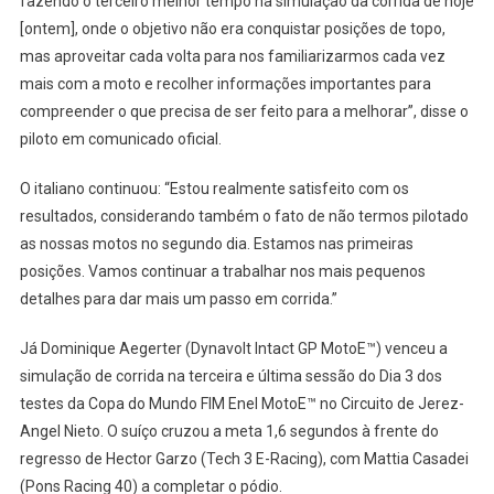
fazendo o terceiro melhor tempo na simulação da corrida de hoje
[ontem], onde o objetivo não era conquistar posições de topo,
mas aproveitar cada volta para nos familiarizarmos cada vez
mais com a moto e recolher informações importantes para
compreender o que precisa de ser feito para a melhorar”, disse o
piloto em comunicado oficial.
O italiano continuou: “Estou realmente satisfeito com os
resultados, considerando também o fato de não termos pilotado
as nossas motos no segundo dia. Estamos nas primeiras
posições. Vamos continuar a trabalhar nos mais pequenos
detalhes para dar mais um passo em corrida.”
Já Dominique Aegerter (Dynavolt Intact GP MotoE™) venceu a
simulação de corrida na terceira e última sessão do Dia 3 dos
testes da Copa do Mundo FIM Enel MotoE™ no Circuito de Jerez-
Angel Nieto. O suíço cruzou a meta 1,6 segundos à frente do
regresso de Hector Garzo (Tech 3 E-Racing), com Mattia Casadei
(Pons Racing 40) a completar o pódio.