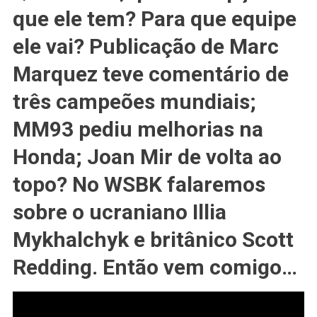
De
que ele tem? Para que equipe
Volta
Ao
ele vai? Publicação de Marc
Topo?
Marquez teve comentário de
#DOVI
Fala
três campeões mundiais;
Da
Yamaha;
MM93 pediu melhorias na
MotoE
Calendário;
Honda; Joan Mir de volta ao
Scott
topo? No WSBK falaremos
#REDDING,
O
sobre o ucraniano Illia
Que
Está
Mykhalchyk e britânico Scott
Havendo?
Redding. Então vem comigo…