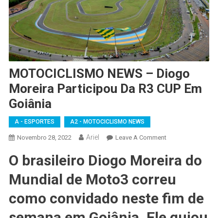
MOTOCICLISMO NEWS – Diogo
Moreira Participou Da R3 CUP Em
Goiânia
A - ESPORTES
A2 - MOTOCICLISMO NEWS
Ariel
On
Novembro 28, 2022
Leave A Comment
MOTOCICLISMO
O brasileiro Diogo Moreira do
NEWS
–
Mundial de Moto3 correu
Diogo
Moreira
como convidado neste fim de
Participou
semana em Goiânia. Ele guiou
Da