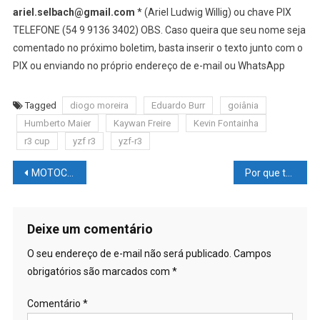
ariel.selbach@gmail.com
* (Ariel Ludwig Willig) ou chave PIX
TELEFONE (54 9 9136 3402) OBS. Caso queira que seu nome seja
comentado no próximo boletim, basta inserir o texto junto com o
PIX ou enviando no próprio endereço de e-mail ou WhatsApp
Tagged
diogo moreira
Eduardo Burr
goiânia
Humberto Maier
Kaywan Freire
Kevin Fontainha
r3 cup
yzf r3
yzf-r3
Navegação
MOTOCICLISMO NEWS – MOTOGP: Ducati deixa no ar a questão de reduzir o número de motos na MotoGP
Por que tantos #MILLENNIALS relatam viver casamento sem #SEXO
de
Post
Deixe um comentário
O seu endereço de e-mail não será publicado.
Campos
obrigatórios são marcados com
*
Comentário
*