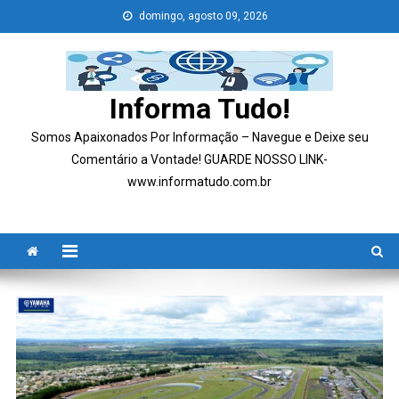
Skip
domingo, agosto 09, 2026
to
content
Informa Tudo!
Somos Apaixonados Por Informação – Navegue e Deixe seu
Comentário a Vontade! GUARDE NOSSO LINK-
www.informatudo.com.br