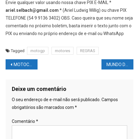
Navegação
MOTOCICLISMO NEWS – MOTOGP: Michelin anuncia nova iniciativa de pneus para 2023
MUNDO DAS LUTAS – UFC: Ex-campeão Cain Velasquez fala da experiência na prisão
de
Post
Deixe um comentário
O seu endereço de e-mail não será publicado.
Campos
obrigatórios são marcados com
*
Comentário
*
Nome
*