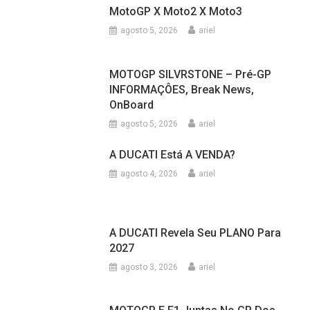
agosto 3, 2026
ariel
MOTOGP E F1 Juntas No GP Dos
EUA De Fórmula1
julho 31, 2026
ariel
ÓLEO Na PISTA Cauda Uma MORTE
Em MUGELLO
julho 31, 2026
ariel
LORENZO Revela A VANTAGEM
Física De Valentino ROSSI E Marc
MARQUEZ
julho 30, 2026
ariel
CFMOTO – A PRIMEIRA Marca
CHINESA Chega A MOTOGP