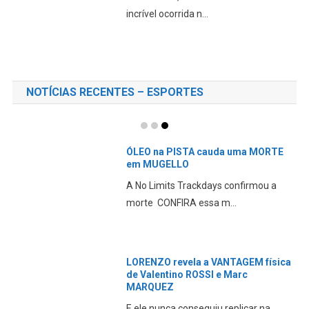
LORENZO revela a VANTAGEM física
de Valentino ROSSI e Marc
MARQUEZ
E ele nunca conseguiu replicar na
MotoGP CONFIRA essa m...
CFMOTO – A PRIMEIRA marca
CHINESA chega a MOTOGP
Aspar confirma que a CFMOTO entrará
na categoria princi...
TODAS AS NOTÍCIAS
Mundial SUPERBIKE Terá Motores
1200 CILINDRADAS