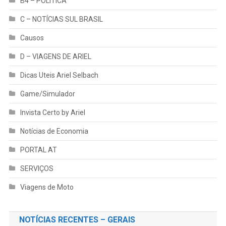
Viagens de Moto
NOTÍCIAS RECENTES – GERAIS
Pegando um AIRBnB em São Paulo
GUARULHOS
Neste vídeo eu mostro minha primeira
experiência ao che...
TURISTANDO pelo RS – Veranópolis,
BR 386, Arena Grêmio, Porto Alegre
Pegando a estrada em Passo Fundo,
passando por Veranópo...