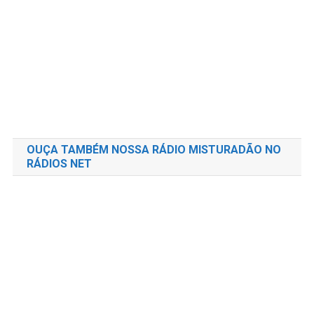
OUÇA TAMBÉM NOSSA RÁDIO MISTURADÃO NO
RÁDIOS NET
CATEGORIAS
A – ESPORTES
A1 – AUTOMOBILISMO NEWS
A2 – MOTOCICLISMO NEWS
A3 – MUNDO DAS LUTAS
A4 – FUTEBOL NEWS
B – NOTÍCIAS GERAIS
B1 – INFONEWS