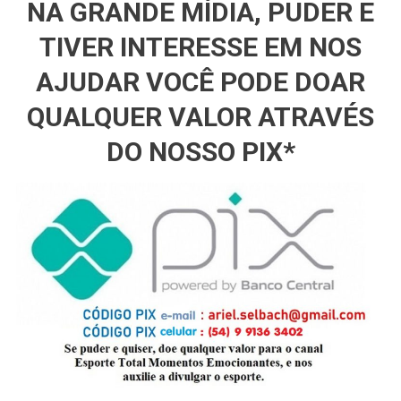
Envie qualquer valor usando nossa chave PIX E-MAIL *
ariel.selbach@gmail.com
* (Ariel Ludwig Willig) ou chave PIX
TELEFONE (54 9 9136 3402) OBS. Caso queira que seu nome seja
comentado no próximo boletim, basta inserir o texto junto com o
PIX ou enviando no próprio endereço de e-mail ou WhatsApp
Tagged
motogp
motores
REGRAS