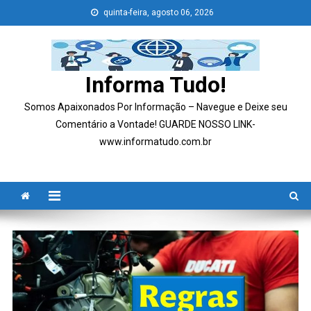
Skip
quinta-feira, agosto 06, 2026
to
content
Informa Tudo!
Somos Apaixonados Por Informação – Navegue e Deixe seu
Comentário a Vontade! GUARDE NOSSO LINK-
www.informatudo.com.br