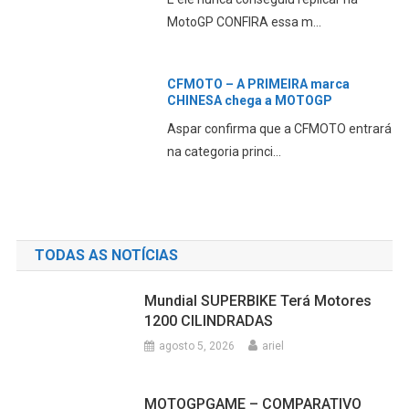
agosto 5, 2026
ariel
MOTOGPGAME – COMPARATIVO
MotoGP X Moto2 X Moto3
agosto 5, 2026
ariel
MOTOGP SILVRSTONE – Pré-GP
INFORMAÇÔES, Break News,
OnBoard
agosto 5, 2026
ariel
A DUCATI Está A VENDA?
agosto 4, 2026
ariel
A DUCATI Revela Seu PLANO Para
2027