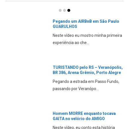
Homem MORRE enquanto tocava
GAITA no velório do AMIGO
Neste vídeo, eu conto esta história
incrível ocorrida n...
NOTÍCIAS RECENTES – ESPORTES
ÓLEO na PISTA cauda uma MORTE
em MUGELLO
A No Limits Trackdays confirmou a
morte CONFIRA essa m...