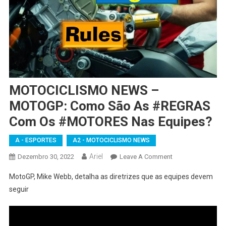
MOTOCICLISMO NEWS –
MOTOGP: Como São As #REGRAS
Com Os #MOTORES Nas Equipes?
A - ESPORTES
A2 - MOTOCICLISMO NEWS
Ariel
On
Dezembro 30, 2022
Leave A Comment
MOTOCICLISMO
MotoGP, Mike Webb, detalha as diretrizes que as equipes devem
NEWS
seguir
–
MOTOGP:
Como
São