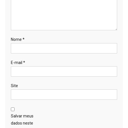
E-mail
*
Site
Salvar meus
dados neste
navegador para a
próxima vez que
eu comentar.
Pesquisar
Pesquisar