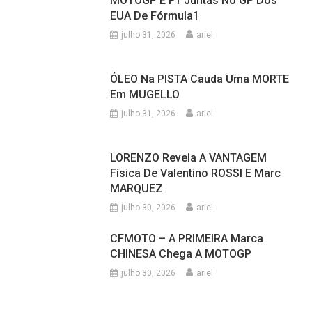
julho 30, 2026
ariel
ONBOARD Lajeado E Serra De Pouso
Novo No RS
julho 30, 2026
ariel
OUÇA NOSSA RÁDIO INFORMATUDO COM OS
MELHORES CLÁSSICOS:
@2025 - Informa Tudo (Veja MENU CONTATO) - ariel.selbach@gmail.com
|
Theme: News Portal by
Mystery Themes
.
TODAS AS NOTÍCIAS
ESPORTES
NOSSA RÁDIO