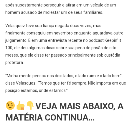
após supostamente perseguir e atirar em um veículo de um
UFC:
Ex-
homem acusado de molestar um de seus familiares.
Campeão
Cain
Velasquez teve sua fiança negada duas vezes, mas
Velasquez
finalmente conseguiu em novembro enquanto aguardava outro
Fala
julgamento. E em uma entrevista recente no podcast Keepin’ it
Da
100, ele deu algumas dicas sobre sua pena de prisão de oito
Experiência
meses, que ele disse ter passado principalmente sob custódia
Na
protetora.
Prisão
“Minha mente pensou nos dois lados, o lado ruim e o lado bom”,
disse Velasquez. “Temos que ter fé sempre. Não importa em que
posição estamos, onde estamos.”
VEJA MAIS ABAIXO, A
MATÉRIA CONTINUA…