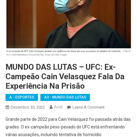
MUNDO DAS LUTAS – UFC: Ex-
Campeão Cain Velasquez Fala Da
Experiência Na Prisão
A - ESPORTES
A3 - MUNDO DAS LUTAS
Ariel
On
Dezembro 30, 2022
Leave A Comment
MUNDO
Grande parte de 2022 para Cain Velasquez foi passada atrás das
DAS
grades. O ex-campeão peso-pesado do UFC está enfrentando
LUTAS
várias acusações, incluindo tentativa de homicídio
–