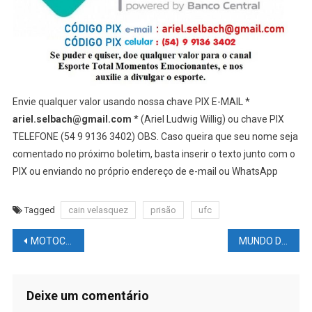
Envie qualquer valor usando nossa chave PIX E-MAIL *
ariel.selbach@gmail.com
* (Ariel Ludwig Willig) ou chave PIX
TELEFONE (54 9 9136 3402) OBS. Caso queira que seu nome seja
comentado no próximo boletim, basta inserir o texto junto com o
PIX ou enviando no próprio endereço de e-mail ou WhatsApp
Tagged
cain velasquez
prisão
ufc
Navegação
MOTOCICLISMO NEWS – MOTOGP: Como são as #REGRAS com os #MOTORES nas equipes?
MUNDO DAS LUTAS: Dana White recruta membro do Hall da Fama do UFC para campeonato de tapa na cara
de
Post
Deixe um comentário