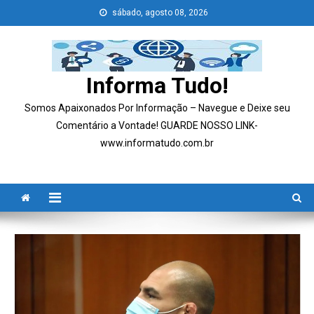
Skip
sábado, agosto 08, 2026
to
content
Informa Tudo!
Somos Apaixonados Por Informação – Navegue e Deixe seu
Comentário a Vontade! GUARDE NOSSO LINK-
www.informatudo.com.br