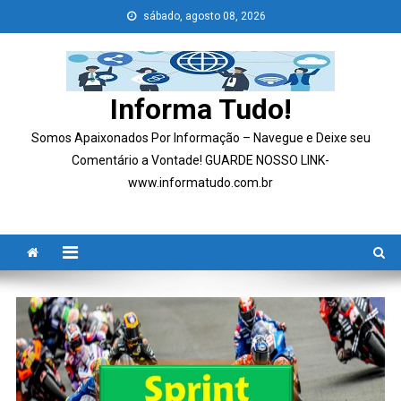
Skip
sábado, agosto 08, 2026
to
content
Informa Tudo!
Somos Apaixonados Por Informação – Navegue e Deixe seu
Comentário a Vontade! GUARDE NOSSO LINK-
www.informatudo.com.br