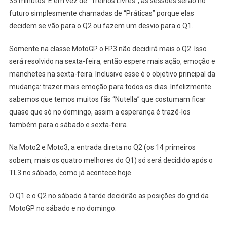
35 minutos. E em vez de “Treinos Livres”, as sessões serão no
futuro simplesmente chamadas de “Práticas” porque elas
decidem se vão para o Q2 ou fazem um desvio para o Q1.
Somente na classe MotoGP o FP3 não decidirá mais o Q2. Isso
será resolvido na sexta-feira, então espere mais ação, emoção e
manchetes na sexta-feira. Inclusive esse é o objetivo principal da
mudança: trazer mais emoção para todos os dias. Infelizmente
sabemos que temos muitos fãs “Nutella” que costumam ficar
quase que só no domingo, assim a esperança é trazê-los
também para o sábado e sexta-feira.
Na Moto2 e Moto3, a entrada direta no Q2 (os 14 primeiros
sobem, mais os quatro melhores do Q1) só será decidido após o
TL3 no sábado, como já acontece hoje.
O Q1 e o Q2 no sábado à tarde decidirão as posições do grid da
MotoGP no sábado e no domingo.