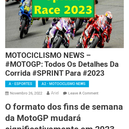
MOTOCICLISMO NEWS –
#MOTOGP: Todos Os Detalhes Da
Corrida #SPRINT Para #2023
A - ESPORTES
A2 - MOTOCICLISMO NEWS
Ariel
On
Novembro 26, 2022
Leave A Comment
MOTOCICLISMO
O formato dos fins de semana
NEWS
–
da MotoGP mudará
#MOTOGP:
Todos