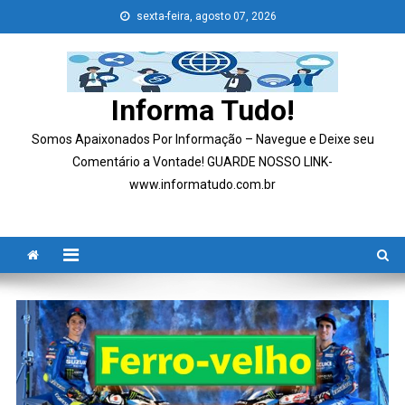
Skip
sexta-feira, agosto 07, 2026
to
content
Informa Tudo!
Somos Apaixonados Por Informação – Navegue e Deixe seu
Comentário a Vontade! GUARDE NOSSO LINK-
www.informatudo.com.br