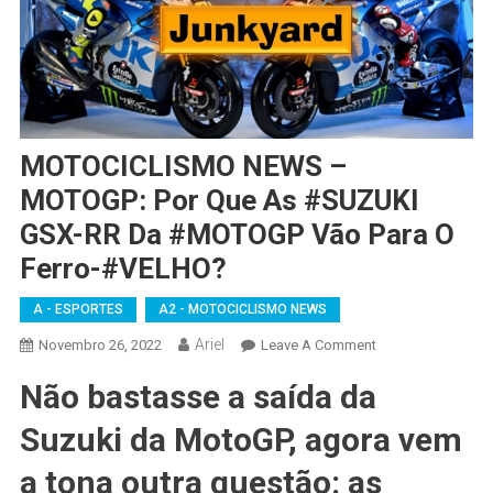
MOTOCICLISMO NEWS –
MOTOGP: Por Que As #SUZUKI
GSX-RR Da #MOTOGP Vão Para O
Ferro-#VELHO?
A - ESPORTES
A2 - MOTOCICLISMO NEWS
Ariel
On
Novembro 26, 2022
Leave A Comment
MOTOCICLISMO
Não bastasse a saída da
NEWS
–
Suzuki da MotoGP, agora vem
MOTOGP:
Por
a tona outra questão: as