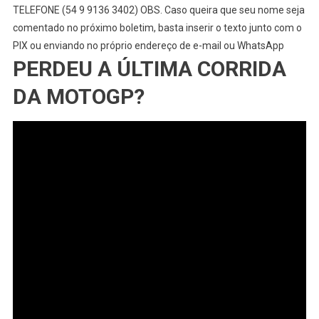
TELEFONE (54 9 9136 3402) OBS. Caso queira que seu nome seja
comentado no próximo boletim, basta inserir o texto junto com o
PIX ou enviando no próprio endereço de e-mail ou WhatsApp
PERDEU A ÚLTIMA CORRIDA
DA MOTOGP?