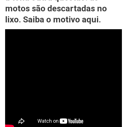
Que
motos são descartadas no
As
#SUZUKI
lixo. Saiba o motivo aqui.
GSX-
RR
Da
#MOTOGP
Vão
Para
O
Ferro-
#VELHO?