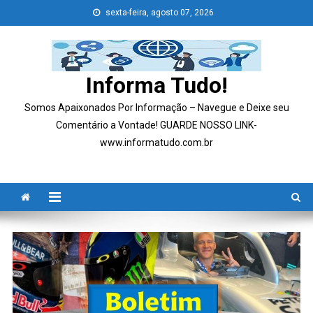
Skip
sexta-feira, agosto 07, 2026
to
content
Informa Tudo!
Somos Apaixonados Por Informação – Navegue e Deixe seu
Comentário a Vontade! GUARDE NOSSO LINK-
www.informatudo.com.br