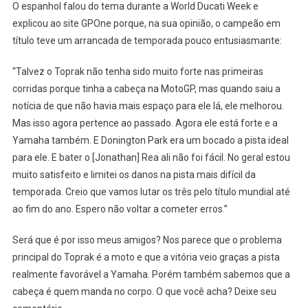
O espanhol falou do tema durante a World Ducati Week e
explicou ao site GPOne porque, na sua opinião, o campeão em
título teve um arrancada de temporada pouco entusiasmante:
“Talvez o Toprak não tenha sido muito forte nas primeiras
corridas porque tinha a cabeça na MotoGP, mas quando saiu a
notícia de que não havia mais espaço para ele lá, ele melhorou.
Mas isso agora pertence ao passado. Agora ele está forte e a
Yamaha também. E Donington Park era um bocado a pista ideal
para ele. E bater o [Jonathan] Rea ali não foi fácil. No geral estou
muito satisfeito e limitei os danos na pista mais difícil da
temporada. Creio que vamos lutar os três pelo título mundial até
ao fim do ano. Espero não voltar a cometer erros.”
Será que é por isso meus amigos? Nos parece que o problema
principal do Toprak é a moto e que a vitória veio graças a pista
realmente favorável a Yamaha. Porém também sabemos que a
cabeça é quem manda no corpo. O que você acha? Deixe seu