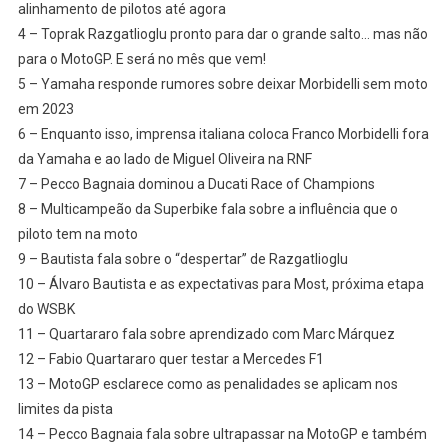
alinhamento de pilotos até agora
2023;
4 – Toprak Razgatlioglu pronto para dar o grande salto… mas não
Toprak
para o MotoGP. E será no mês que vem!
Grande
5 – Yamaha responde rumores sobre deixar Morbidelli sem moto
#SALTO
em 2023
6 – Enquanto isso, imprensa italiana coloca Franco Morbidelli fora
da Yamaha e ao lado de Miguel Oliveira na RNF
7 – Pecco Bagnaia dominou a Ducati Race of Champions
8 – Multicampeão da Superbike fala sobre a influência que o
piloto tem na moto
9 – Bautista fala sobre o “despertar” de Razgatlioglu
10 – Álvaro Bautista e as expectativas para Most, próxima etapa
do WSBK
11 – Quartararo fala sobre aprendizado com Marc Márquez
12 – Fabio Quartararo quer testar a Mercedes F1
13 – MotoGP esclarece como as penalidades se aplicam nos
limites da pista
14 – Pecco Bagnaia fala sobre ultrapassar na MotoGP e também