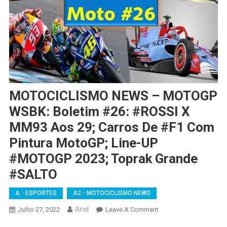
MOTOCICLISMO NEWS – MOTOGP
WSBK: Boletim #26: #ROSSI X
MM93 Aos 29; Carros De #F1 Com
Pintura MotoGP; Line-UP
#MOTOGP 2023; Toprak Grande
#SALTO
A - ESPORTES
A2 - MOTOCICLISMO NEWS
Ariel
On
Julho 27, 2022
Leave A Comment
MOTOCICLISMO