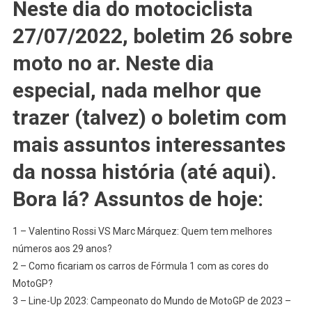
Neste dia do motociclista
NEWS
–
27/07/2022, boletim 26 sobre
MOTOGP
WSBK:
moto no ar. Neste dia
Boletim
especial, nada melhor que
#26:
#ROSSI
trazer (talvez) o boletim com
X
MM93
mais assuntos interessantes
Aos
da nossa história (até aqui).
29;
Carros
Bora lá? Assuntos de hoje:
De
#F1
1 – Valentino Rossi VS Marc Márquez: Quem tem melhores
Com
Pintura
números aos 29 anos?
MotoGP;
2 – Como ficariam os carros de Fórmula 1 com as cores do
Line-
MotoGP?
UP
3 – Line-Up 2023: Campeonato do Mundo de MotoGP de 2023 –
#MOTOGP