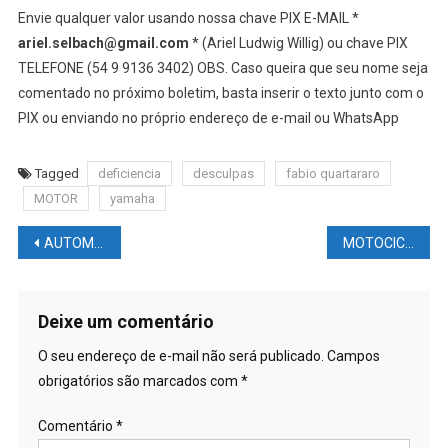
Envie qualquer valor usando nossa chave PIX E-MAIL *
ariel.selbach@gmail.com
* (Ariel Ludwig Willig) ou chave PIX
TELEFONE (54 9 9136 3402) OBS. Caso queira que seu nome seja
comentado no próximo boletim, basta inserir o texto junto com o
PIX ou enviando no próprio endereço de e-mail ou WhatsApp
Tagged
deficiencia
desculpas
fabio quartararo
MOTOR
yamaha
Navegação
AUTOMOBILISMO NEWS – F1: FIA pode encurtar zonas DRS em 2023
MOTOCICLISMO NEWS – MOTOGP: Cal Crutchlow diz que os pilotos não são muito espertos
de
Post
Deixe um comentário
O seu endereço de e-mail não será publicado.
Campos
obrigatórios são marcados com
*
Comentário
*