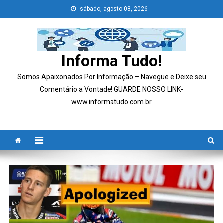
Skip
sábado, agosto 08, 2026
to
content
Informa Tudo!
Somos Apaixonados Por Informação – Navegue e Deixe seu
Comentário a Vontade! GUARDE NOSSO LINK-
www.informatudo.com.br