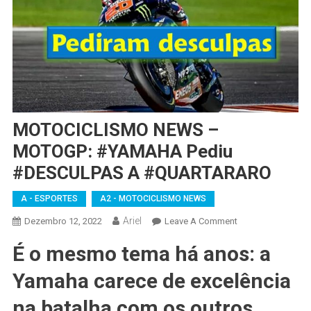
MOTOCICLISMO NEWS –
MOTOGP: #YAMAHA Pediu
#DESCULPAS A #QUARTARARO
A - ESPORTES
A2 - MOTOCICLISMO NEWS
Ariel
On
Dezembro 12, 2022
Leave A Comment
MOTOCICLISMO
É o mesmo tema há anos: a
NEWS
–
Yamaha carece de excelência
MOTOGP:
#YAMAHA
na batalha com os outros