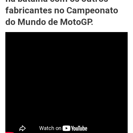
Pediu
fabricantes no Campeonato
#DESCULPAS
A
do Mundo de MotoGP.
#QUARTARARO