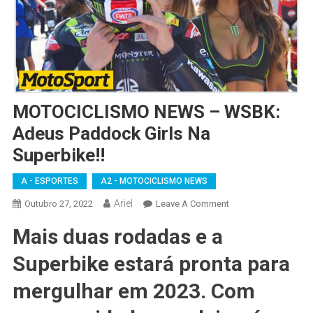
MOTOCICLISMO NEWS – WSBK:
Adeus Paddock Girls Na
Superbike!!
A - ESPORTES
A2 - MOTOCICLISMO NEWS
Ariel
On
Outubro 27, 2022
Leave A Comment
MOTOCICLISMO
Mais duas rodadas e a
NEWS
–
Superbike estará pronta para
WSBK:
Adeus
mergulhar em 2023. Com
Paddock