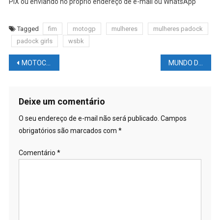
PIX ou enviando no próprio endereço de e-mail ou WhatsApp
Tagged
fim
motogp
mulheres
mulheres padock
padock girls
wsbk
Navegação
MOTOCICLISMO NEWS – MOTOGP: Valência é o fim da Max Racing de Max Biaggi na Moto3, o que vem a seguir?
MUNDO DAS LUTAS – UFC: Uriah #HALL revela pensamentos #SUICIDAS após saída do #UFC
de
Post
Deixe um comentário
O seu endereço de e-mail não será publicado.
Campos
obrigatórios são marcados com
*
Comentário
*