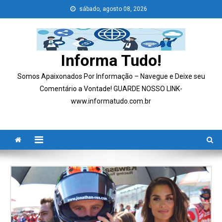
Skip
sábado, agosto 08, 2026
to
content
Informa Tudo!
Somos Apaixonados Por Informação – Navegue e Deixe seu
Comentário a Vontade! GUARDE NOSSO LINK-
www.informatudo.com.br