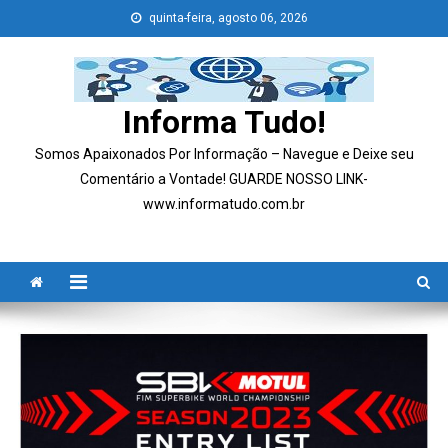
Skip
quinta-feira, agosto 06, 2026
to
content
Informa Tudo!
Somos Apaixonados Por Informação – Navegue e Deixe seu
Comentário a Vontade! GUARDE NOSSO LINK-
www.informatudo.com.br