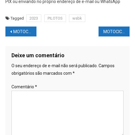
PIX ou enviando no próprio endereço de e-mail ou WhatsApp
Tagged
2023
PILOTOS
wsbk
Navegação
MOTOCICLISMO NEWS – MOTOGP: Temporada 2023: calendário de apresentação das equipes
MOTOCICLISMO NEWS – MOTOGP: Quem gere os pilotos e as equipes?
de
Post
Deixe um comentário
O seu endereço de e-mail não será publicado.
Campos
obrigatórios são marcados com
*
Comentário
*