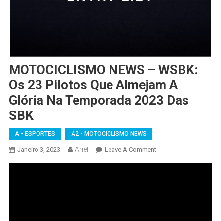
MOTOCICLISMO NEWS – WSBK:
Os 23 Pilotos Que Almejam A
Glória Na Temporada 2023 Das
SBK
A - ESPORTES
A2 - MOTOCICLISMO NEWS
Ariel
On
Janeiro 3, 2023
Leave A Comment
MOTOCICLISMO
NEWS
–
WSBK:
Os
23