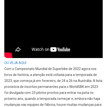
Pilotos
Que
Almejam
A
Glória
Na
Temporada
2023
Das
SBK
OU VEJA AQUI
Com o Campeonato Mundial de Superbike de 2022 agora nos
livros de história, a atenção está voltada para a temporada de
2023, que começa já em fevereiro, de 24 a 26 na Austrália. A lista
provisória de inscritos permanentes para o WorldSBK em 2023
foi divulgada com 23 pilotos prontos para entrar na pista no
próximo ano, quando a temporada começar e, embora não haja
mudanças nas equipes de fábrica, houve muitas mudanças para