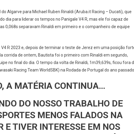
CLISMO
o Algarve para Michael Ruben Rinaldi (Aruba.it Racing – Ducati), que
 do dia para liderar os tempos no Panigale V4 R, mas ele foi capaz de
enas 0,068s separavam Rinaldi em primeiro e o companheiro de equipe
 V4 R 2023 e, depois de terminar o teste de Jerez em uma posição fort
 corrida de ontem, Bautista foi o primeiro com Rinaldi em segundo,
e no final do dia. O tempo da volta de Rinaldi, 1m39,639s, ficou fora 
awasaki Racing Team WorldSBK) na Rodada de Portugal do ano passado
O, A MATÉRIA CONTINUA…
NDO DO NOSSO TRABALHO DE
SPORTES MENOS FALADOS NA
R E TIVER INTERESSE EM NOS