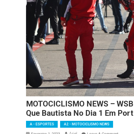
MOTOCICLISMO NEWS – WSBK: 
Que Bautista No Dia 1 Em Por
A - ESPORTES
A2 - MOTOCICLISMO NEWS
Ariel
On
Fevereiro 1, 2023
Leave A Comment