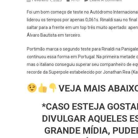
MOTOCI
Foi um bom começo de teste no Autódromo Internacional d
NEWS
liderou os tempos por apenas 0,061s. Rinaldi saiu no final
–
saltar para a frente em um top três muito apertado: ap
WSBK:
Álvaro Bautista em terceiro.
Rinaldi
Minimiza
Portimão marca o segundo teste para Rinaldi na Panigale
Ser
Mais
continuou essa forma em Portugal. Na primeira metade da
Rápido
mas o italiano conseguiu superar seu companheiro de equip
Que
recorde da Superpole estabelecido por Jonathan Rea (K
Bautista
No
VEJA MAIS ABAIX
Dia
1
*CASO ESTEJA GOSTA
Em
Portimão
DIVULGAR AQUELES E
GRANDE MÍDIA, PUDE