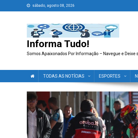
Skip
sábado, agosto 08, 2026
to
content
Informa Tudo!
Somos Apaixonados Por Informação – Navegue e Deixe 
TODAS AS NOTÍCIAS
ESPORTES
N