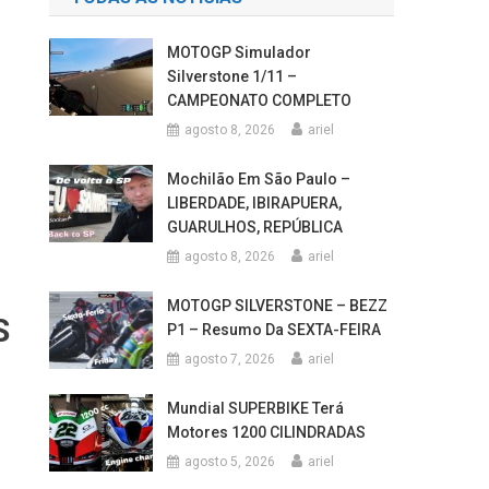
MOTOGP Simulador
Silverstone 1/11 –
CAMPEONATO COMPLETO
agosto 8, 2026
ariel
Mochilão Em São Paulo –
LIBERDADE, IBIRAPUERA,
GUARULHOS, REPÚBLICA
agosto 8, 2026
ariel
MOTOGP SILVERSTONE – BEZZ
S
P1 – Resumo Da SEXTA-FEIRA
agosto 7, 2026
ariel
Mundial SUPERBIKE Terá
Motores 1200 CILINDRADAS
agosto 5, 2026
ariel