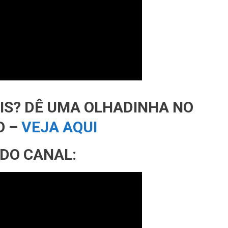
AIS? DÊ UMA OLHADINHA NO
O –
VEJA AQUI
 DO CANAL: