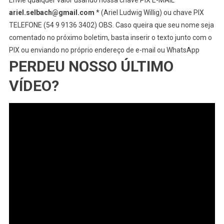
ariel.selbach@gmail.com
* (Ariel Ludwig Willig) ou chave PIX
TELEFONE (54 9 9136 3402) OBS. Caso queira que seu nome seja
comentado no próximo boletim, basta inserir o texto junto com o
PIX ou enviando no próprio endereço de e-mail ou WhatsApp
PERDEU NOSSO ÚLTIMO
VÍDEO?