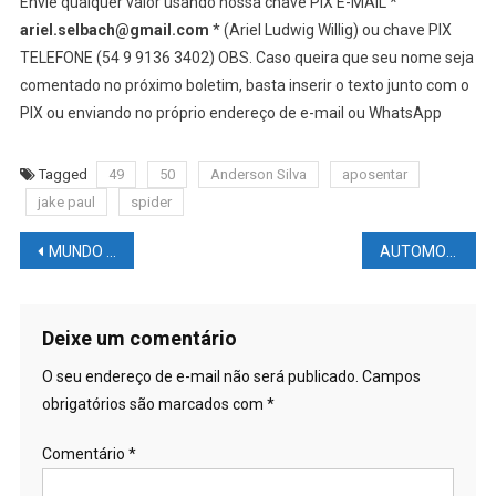
Envie qualquer valor usando nossa chave PIX E-MAIL *
ariel.selbach@gmail.com
* (Ariel Ludwig Willig) ou chave PIX
TELEFONE (54 9 9136 3402) OBS. Caso queira que seu nome seja
comentado no próximo boletim, basta inserir o texto junto com o
PIX ou enviando no próprio endereço de e-mail ou WhatsApp
Tagged
49
50
Anderson Silva
aposentar
jake paul
spider
Navegação
MUNDO DAS LUTAS – UFC: Jiri Prochazka e seus demônios
AUTOMOBILISMO NEWS – F1: Christian Horner entrou em contato com Michael Masi após tratamento ‘injusto’ em Abu Dhabi
de
Post
Deixe um comentário
O seu endereço de e-mail não será publicado.
Campos
obrigatórios são marcados com
*
Comentário
*