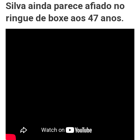
LUTAS
Silva ainda parece afiado no
–
Lenda
ringue de boxe aos 47 anos.
Do
UFC
E
Ex-
Campeão
Peso
Médio
Anderson
Silva
Revela
Com
Que
Idade
Vai
Se
Aposentar