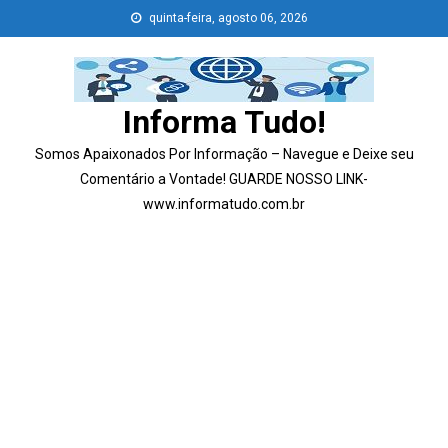
Skip
quinta-feira, agosto 06, 2026
to
content
Informa Tudo!
Somos Apaixonados Por Informação – Navegue e Deixe seu
Comentário a Vontade! GUARDE NOSSO LINK-
www.informatudo.com.br