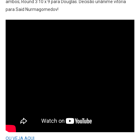
ambos; Round 3 10 x 9 para Douglas. Decisão unânime vitória
para Said Nurmagomedov!
OU VEJA AQUI