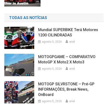
TODAS AS NOTÍCIAS
Mundial SUPERBIKE Terá Motores
1200 CILINDRADAS
agosto 5, 2026
ariel
MOTOGPGAME – COMPARATIVO
MotoGP X Moto2 X Moto3
agosto 5, 2026
ariel
MOTOGP SILVRSTONE – Pré-GP
INFORMAÇÔES, Break News,
OnBoard
agosto 5, 2026
ariel