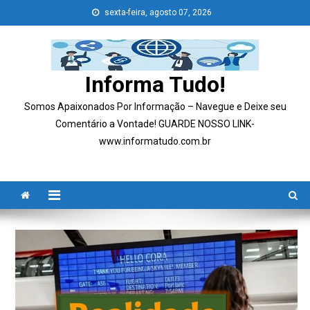
Skip
sexta-feira, agosto 07, 2026
to
content
Informa Tudo!
Somos Apaixonados Por Informação – Navegue e Deixe seu
Comentário a Vontade! GUARDE NOSSO LINK-
www.informatudo.com.br