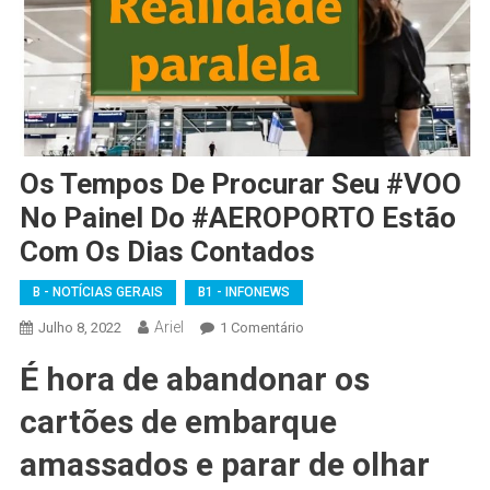
Os Tempos De Procurar Seu #VOO
No Painel Do #AEROPORTO Estão
Com Os Dias Contados
B - NOTÍCIAS GERAIS
B1 - INFONEWS
Ariel
Em
Julho 8, 2022
1 Comentário
Os
É hora de abandonar os
Tempos
De
cartões de embarque
Procurar
Seu
amassados ​​e parar de olhar
#VOO