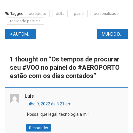
Tagged
aeroporto
delta
painel
personalizado
realidade paralela
Navegação
AUTOMOBILISMO NEWS – F1: GP da Áustria – Confira aqui Todo O Final De Semana Em Um Único Link
MUNDO DAS LUTAS – UFC VEGAS 58 DOS ANJOS x FIZIEV – Todas as informações em um único link – TRANSMITIREMOS AS LUTAS AQUI
de
Post
1 thought on “
Os tempos de procurar
seu #VOO no painel do #AEROPORTO
estão com os dias contados
”
Luis
julho 9, 2022 às 3:21 am
Nossa, que legal. tecnologia a mil!
Responder