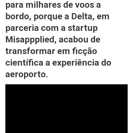
para milhares de voos a
No
Painel
bordo, porque a Delta, em
Do
#AEROPORTO
parceria com a startup
Estão
Misappplied, acabou de
Com
Os
transformar em ficção
Dias
Contados
científica a experiência do
aeroporto.