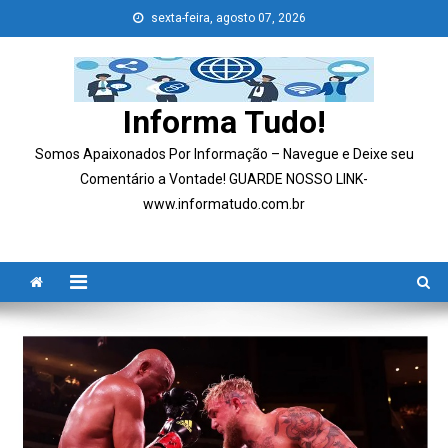
Skip
sexta-feira, agosto 07, 2026
to
content
Informa Tudo!
Somos Apaixonados Por Informação – Navegue e Deixe seu
Comentário a Vontade! GUARDE NOSSO LINK-
www.informatudo.com.br