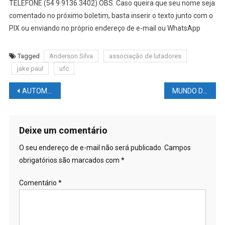
TELEFONE (54 9 9136 3402) OBS. Caso queira que seu nome seja
comentado no próximo boletim, basta inserir o texto junto com o
PIX ou enviando no próprio endereço de e-mail ou WhatsApp
Tagged
Anderson Silva
associação de lutadores
jake paul
ufc
Navegação
AUTOMOBILISMO NEWS – F1: Amado e difamado designer de circuitos e pioneiro da F1
MUNDO DAS LUTAS – UFC: lutadores reagem à morte de Pelé, aos 82 anos
de
Post
Deixe um comentário
O seu endereço de e-mail não será publicado.
Campos
obrigatórios são marcados com
*
Comentário
*