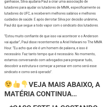
ganhasse, Silva ajudaria Paul a criar uma associação de
UFC:
Jake
lutadores para ajudar os lutadores de MMA, especificamente os
Paul,
lutadores do UFC, a receberem melhores salários e melhores
Anderson
cuidados de saúde. E após derrotar Silva por decisão unânime,
Silva
Paul diz que segue a todo vapor com o sindicato dos lutadores.
E
A
“Estou muito confiante de que isso vai acontecer e o Anderson
Associação
vai ajudar”, Paul disse recentemente a Ariel Helwani no The MMA
De
Hour. “Eu acho que ele é um homem de palavra, e isso é
Lutadores
necessário. Faz tanto tempo que é necessário. No momento,
estamos conversando com advogados para preparar tudo,
descobrir a estrutura e começar a pensar em como será esse
sindicato e como será operado”.
VEJA MAIS ABAIXO, A
MATÉRIA CONTINUA…