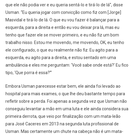
que ele não podia ver e eu queria sentá-lo e tirá-lo de lá”, disse
Usman. “Eu queria jogar com convicção como fiz com [Jorge]
Masvidal e tirá-lo de lá. O que eu vou fazer é balançar para a
esquerda, para a direita e então eu vou deixar pra lá, mas eu
tenho que fazer ele se mover primeiro, e eu não fiz um bom
trabalho nisso. Estou me movendo, me movendo, OK, eu tenho
ele configurado, o que eu realmente não fiz. Eu agito para a
esquerda, eu agito para a direita, e estou sentado em uma
ambulância e eles me perguntam: ‘Você sabe onde está?’ Eu fico
tipo, ‘Que porra é essa?’”
Embora Usman parecesse estar bem, ele ainda foi levado ao
hospital para mais exames, o que lhe deu bastante tempo para
refletir sobre a perda. Foi apenas a segunda vez que Usman não
conseguiu levantar a mão em uma luta e ele ainda considera sua
primeira derrota, que veio por finalização com um mata-leão
para José Caceres em 2013 na segunda luta profissional de
Usman. Mas certamente um chute na cabeça não é um mata-