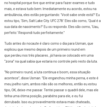
no hospital porque tive que entrar para fazer exames e tudo
mais, e estava tudo bem. Imediatamente eu acordo, estou na
ambulância, eles estão perguntando: ‘Você sabe onde está?’ Eu
estou tipo, ‘Sim, Salt Lake City. UFC 278.’ Eles são como, ‘Qual é a
sua data de nascimento?’ Eu os respondo. Eles são como, ‘Uau,
perfeito.’ Respondi tudo perfeitamente.”
Tudo antes do nocaute é claro como o dia para Usman, que
explicou que mesmo depois de um primeiro round em
que perdeu nos três placares , já havia se colocado em uma
“zona” na qual sabia que estaria no controle pelo resto da luta.
“No primeiro round, a luta continua e boom, essa situação
acontece”, disse Usman. “Ele enganchou minha perna, e este é
meu joelho ruim, ambos não são os melhores, então eu estou
tipo, OK, deixe-me passar. Tentei passar o quadril dele, mas ele
tinha uma ótima posição, parabéns para ele, e eu fui
derrubado. Isso eu provavelmente estava mais chateado,