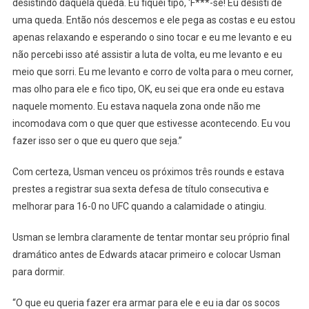
desistindo daquela queda. Eu fiquei tipo, ‘F***-se! Eu desisti de
uma queda. Então nós descemos e ele pega as costas e eu estou
apenas relaxando e esperando o sino tocar e eu me levanto e eu
não percebi isso até assistir a luta de volta, eu me levanto e eu
meio que sorri. Eu me levanto e corro de volta para o meu corner,
mas olho para ele e fico tipo, OK, eu sei que era onde eu estava
naquele momento. Eu estava naquela zona onde não me
incomodava com o que quer que estivesse acontecendo. Eu vou
fazer isso ser o que eu quero que seja.”
Com certeza, Usman venceu os próximos três rounds e estava
prestes a registrar sua sexta defesa de título consecutiva e
melhorar para 16-0 no UFC quando a calamidade o atingiu.
Usman se lembra claramente de tentar montar seu próprio final
dramático antes de Edwards atacar primeiro e colocar Usman
para dormir.
“O que eu queria fazer era armar para ele e eu ia dar os socos