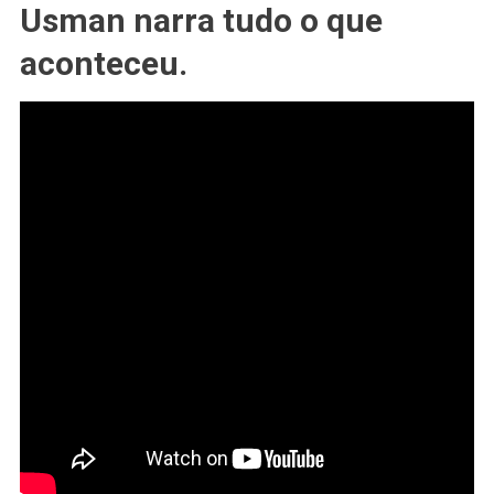
UFC:
Usman narra tudo o que
Kamaru
aconteceu.
Usman
E
As
Consequências
Mentais
Do
Nocaute