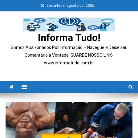
Skip
sexta-feira, agosto 07, 2026
to
content
Informa Tudo!
Somos Apaixonados Por Informação – Navegue e Deixe seu
Comentário a Vontade! GUARDE NOSSO LINK-
www.informatudo.com.br