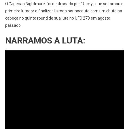
O ‘Nigerian Nightmare’ foi destronado por ‘Rocky’, que se tornou o
primeiro lutador a finalizar Usman por nocaute com um chute na
cabeça no quinto round de sua luta no UFC 278 em agosto
passado.
NARRAMOS A LUTA: