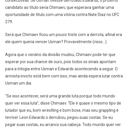
consecutivas. Se Usman tivesse derrotado Edwards, o próximo
candidato ao título seria Chimaev, que esperava ganhar uma
oportunidade de título com uma vitória contra Nate Diaz no UFC
279.
Será que Chimaev ficou um pouco triste com a derrota, afinal era
ele quem queria vencer Usman? Provavelmente (risos…)
Agora que o cenário da divisão mudou, Chimaev pode ter que
esperar por sua chance de ouro, pois todos os sinais apontam
para a trilogia entre Usman e Edwards acontecendo a seguir. O
arrivista invicto está bem com isso, mas ainda espera lutar contra
Usman um dia.
“Se isso acontecer, será uma grande luta porque todo mundo
quer ver essa luta”, disse Chimaev. “Ele é quase o mesmo tipo de
lutador que eu, bom wrestling e bom boxe, mas seu grappling é
terrível. Leon Edwards o derrubou, pegou suas costas. Se eu
pegar suas costas, eu arranco sua cabeça. Todo mundo quer ver