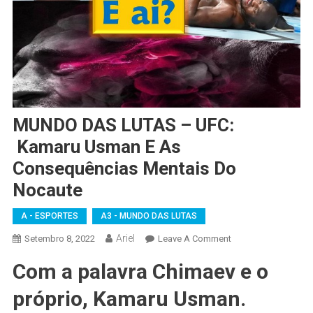
MUNDO DAS LUTAS – UFC:
Kamaru Usman E As
Consequências Mentais Do
Nocaute
A - ESPORTES
A3 - MUNDO DAS LUTAS
Ariel
On
Setembro 8, 2022
Leave A Comment
MUNDO
Com a palavra Chimaev e o
DAS
LUTAS
próprio, Kamaru Usman.
–